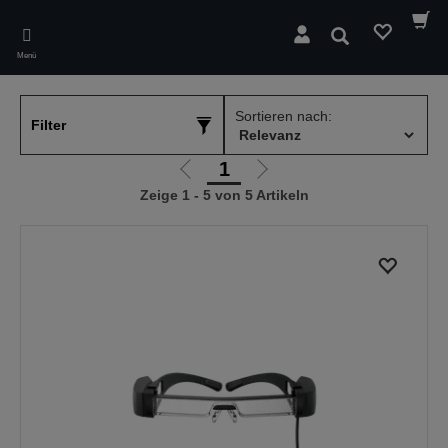
Skip
to
Suchen
main
Menü
content
Sortieren nach:
Filter
1
Zur
Zur
Zeige 1 - 5 von 5 Artikeln
vorherigen
nächsten
Seite
Seite