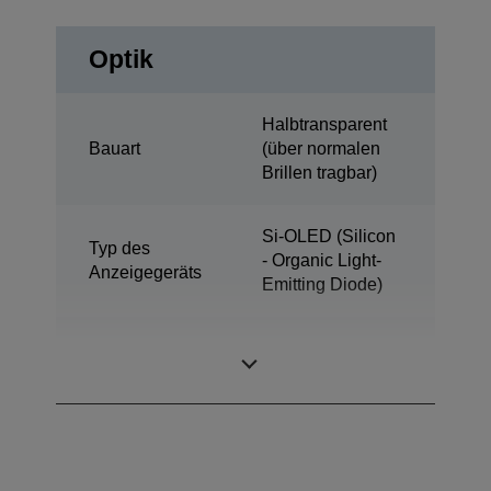
Optik
Halbtransparent
Bauart
(über normalen
Brillen tragbar)
Si-OLED (Silicon
Typ des
- Organic Light-
Anzeigegeräts
Emitting Diode)
0,45 Zoll
Displaygröße
Breitformat (16:9)