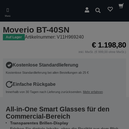
Skip
to
Suchen
main
Menü
content
Moverio BT-40SN
Artikelnummer: V11H969240
Auf Lager
€ 1.198,80
inkl. MwSt. (€ 999,00 ohne MwSt.)
Kostenlose Standardlieferung
Kostenlose Standardlieferung bei allen Bestellungen ab 25 €
Einfache Rückgabe
Innerhalb von 30 Tagen nach Lieferung zurücksenden.
Mehr erfahren
All-in-One Smart Glasses für den
Commercial-Bereich
Transparentes Brillen-Display
Erleben Sie digitale Inhalte, ohne die Realität aus dem Blick