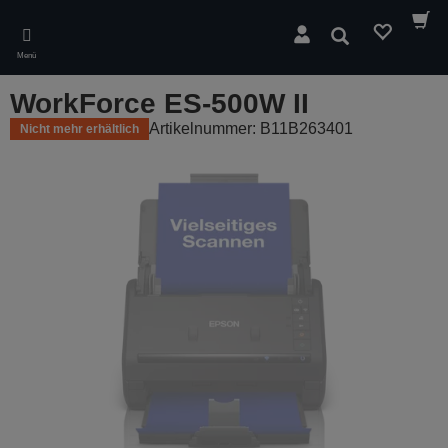
Skip
to
Suchen
main
Menü
content
WorkForce ES-500W II
Artikelnummer: B11B263401
Nicht mehr erhältlich