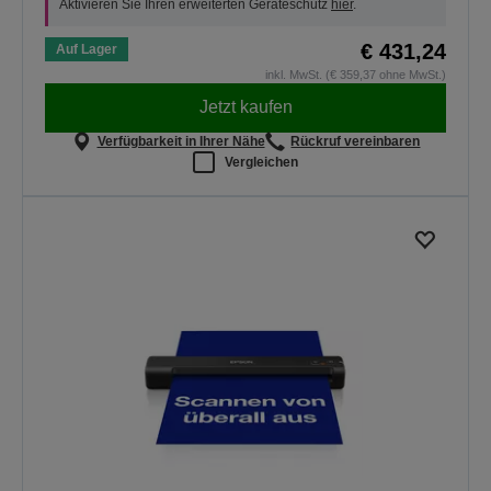
Aktivieren Sie Ihren erweiterten Geräteschutz
hier
.
€ 431,24
Auf Lager
inkl. MwSt. (€ 359,37 ohne MwSt.)
Jetzt kaufen
Verfügbarkeit in Ihrer Nähe
Rückruf vereinbaren
Vergleichen