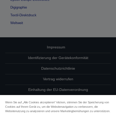
Digigraphie
Textil-Direktdruck
Weltweit
Impressum
Identifizierung der Gerätekonformität
Datenschutzrichtlinie
Vertrag widerrufen
Einhaltung der EU-Datenverordnung
Fragen zum Datenschutz
Wenn Sie auf „Alle Cookies akzeptieren“ klicken, stimmen Sie der Speicherung von
Cookies auf Ihrem Gerät zu, um die Websitenavigation zu verbessern, die
Informationen zu Cookies
Websitenutzung zu analysieren und unsere Marketingbemühungen zu unterstützen.