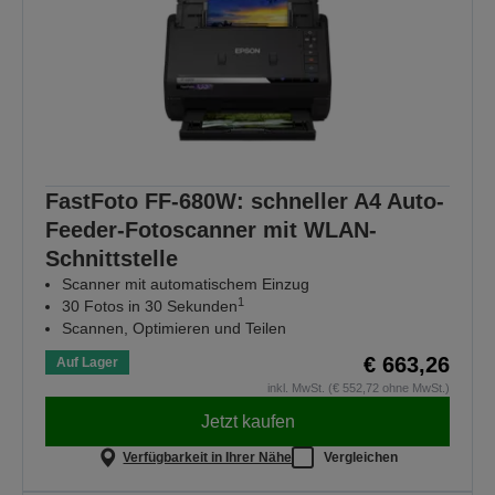
FastFoto FF-680W: schneller A4 Auto-
Feeder-Fotoscanner mit WLAN-
Schnittstelle
Scanner mit automatischem Einzug
1
30 Fotos in 30 Sekunden
Scannen, Optimieren und Teilen
€ 663,26
Auf Lager
inkl. MwSt. (€ 552,72 ohne MwSt.)
Jetzt kaufen
Verfügbarkeit in Ihrer Nähe
Vergleichen