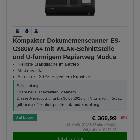
Kompakter Dokumentenscanner ES-
C380W A4 mit WLAN-Schnittstelle
und U-förmigem Papierweg Modus
Kleinste Standfläche im Betrieb
Medienvielfalt
Aus bis zu 30 % recyceltem Kunststoff
Schulanfang
Spare bei ausgewählten Scannern.
Dieses Angebot gilt nur bis 30.08.2026 um Mitternacht. Rabatt
gilt für max. 1 Einheit pro Produkt und Bestellung.
€ 369,99
Auf Lager
-18%
inkl. MwSt. (€ 308,33 ohne MwSt.)
Originalpreis
€ 452,23
Jetzt kaufen