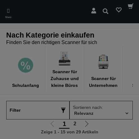
Skip
to
Suchen
main
Menü
content
Nach Kategorie einkaufen
Finden Sie den richtigen Scanner für sich
Scanner für
Zuhause und
Scanner für
M
Schulanfang
kleine Büros
Unternehmen
Sc
Sortieren nach:
Filter
1
2
Zur
Zur
Zeige 1 - 15 von 29 Artikeln
vorherigen
nächsten