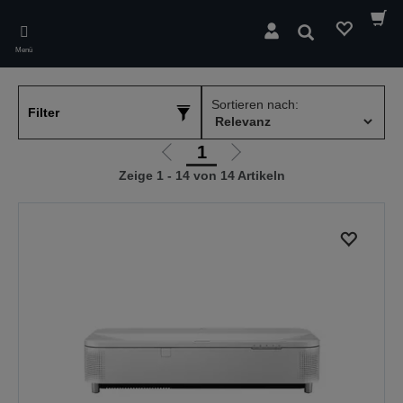
Skip
to
Suchen
main
Menü
content
Sortieren nach:
Filter
1
Zur
Zur
Zeige 1 - 14 von 14 Artikeln
vorherigen
nächsten
Seite
Seite