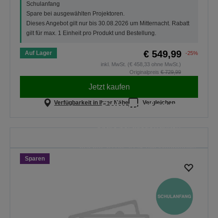
Schulanfang
Spare bei ausgewählten Projektoren.
Dieses Angebot gilt nur bis 30.08.2026 um Mitternacht. Rabatt
gilt für max. 1 Einheit pro Produkt und Bestellung.
€ 549,99
Auf Lager
-25%
inkl. MwSt. (€ 458,33 ohne MwSt.)
Originalpreis
€ 729,99
Jetzt kaufen
Schulanfang
Verfügbarkeit in Ihrer Nähe
Vergleichen
Spare bei ausgewählten
Projektoren. Dieses Angebot gilt
nur bis 30.08.2026 um Mitternacht.
Sparen
ALLE ANGEBOTE
ENTDECKEN