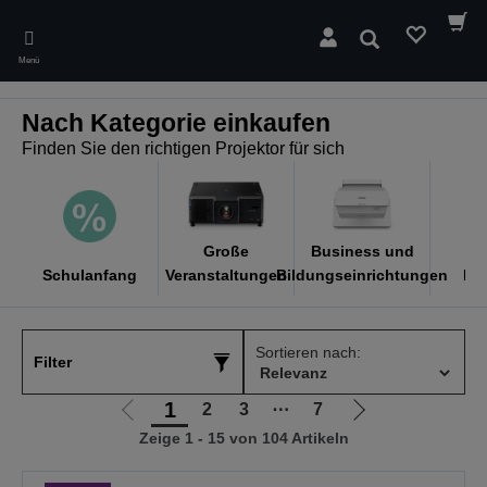
Skip
to
Suchen
main
Menü
content
Nach Kategorie einkaufen
Finden Sie den richtigen Projektor für sich
Große
Business und
Schulanfang
Veranstaltungen
Bildungseinrichtungen
He
Sortieren nach:
Filter
1
2
3
⋯
7
Zur
Zur
Zeige 1 - 15 von 104 Artikeln
vorherigen
nächsten
Seite
Seite