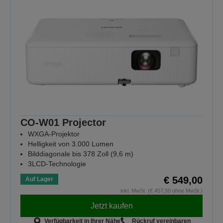
CO-W01 Projector
WXGA-Projektor
Helligkeit von 3.000 Lumen
Bilddiagonale bis 378 Zoll (9,6 m)
3LCD-Technologie
€ 549,00
Auf Lager
inkl. MwSt. (€ 457,50 ohne MwSt.)
Jetzt kaufen
Verfügbarkeit in Ihrer Nähe
Rückruf vereinbaren