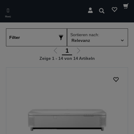
Skip
to
Suchen
main
Menü
content
Sortieren nach:
Filter
1
Zur
Zur
Zeige 1 - 14 von 14 Artikeln
vorherigen
nächsten
Seite
Seite