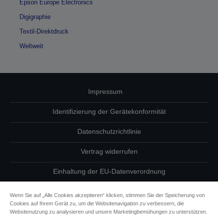
Epson Europe Electronics
Digigraphie
Textil-Direktdruck
Weltweit
Impressum
Identifizierung der Gerätekonformität
Datenschutzrichtlinie
Vertrag widerrufen
Einhaltung der EU-Datenverordnung
Fragen zum Datenschutz
Wenn Sie auf „Alle Cookies akzeptieren“ klicken, stimmen Sie der Speicherung von
Cookies auf Ihrem Gerät zu, um die Websitenavigation zu verbessern, die
Informationen zu Cookies
Websitenutzung zu analysieren und unsere Marketingbemühungen zu unterstützen.