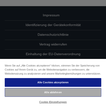
Impressum
Identifizierung der Gerätekonformität
Datenschutzrichtlinie
Vertrag widerrufen
Einhaltung der EU-Datenverordnung
Fragen zum Datenschutz
Wenn Sie auf „Alle Cookies akzeptieren“ klicken, stimmen Sie der Speicherung von
Cookies auf Ihrem Gerät zu, um die Websitenavigation zu verbessern, die
Informationen zu Cookies
Websitenutzung zu analysieren und unsere Marketingbemühungen zu unterstützen.
Alle Cookies akzeptieren
Epson Engagement für Barrierefreiheit
Alle ablehnen
Copyright © 2026 Seiko Epson
Cookie-Einstellungen