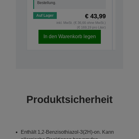
Bestellung.
€ 43,99
Auf Lager
Auf Lage
inkl. MwSt. (€ 36,66 ohne MwSt.)
(€ 169,19 pro Liter)
In den Warenkorb legen
In d
Produktsicherheit
Enthält 1,2-Benzisothiazol-3(2H)-on. Kann