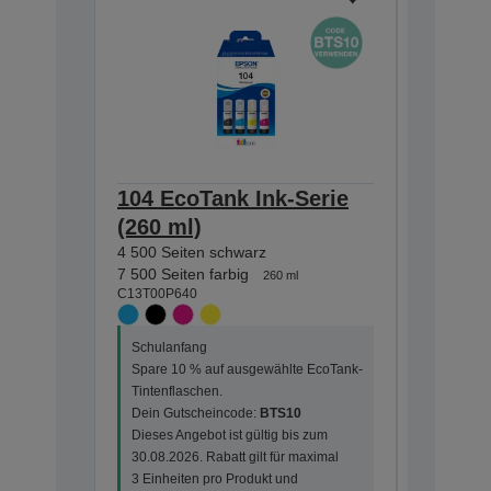
104 EcoTank Ink-Serie
104 Ec
(260 ml)
(65 ml
4 500 Seiten schwarz
4 500 Sei
C13T00P1
7 500 Seiten farbig
260 ml
C13T00P640
Schulanf
Schulanfang
Spare 10
Spare 10 % auf ausgewählte EcoTank-
Tintenfla
Tintenflaschen.
Dein Gut
Dein Gutscheincode:
BTS10
Dieses An
Dieses Angebot ist gültig bis zum
30.08.202
30.08.2026. Rabatt gilt für maximal
3 Einheit
3 Einheiten pro Produkt und
Bestellun