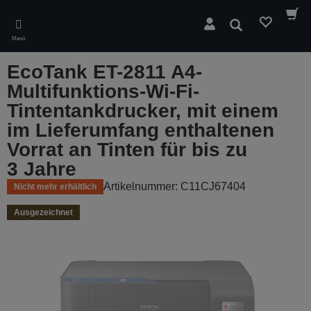
Skip
to
Suchen
main
Menü
content
EcoTank ET-2811 A4-
Multifunktions-Wi-Fi-
Tintentankdrucker, mit einem
im Lieferumfang enthaltenen
Vorrat an Tinten für bis zu
3 Jahre
Artikelnummer: C11CJ67404
Nicht mehr erhältlich
Ausgezeichnet