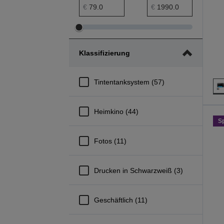
Preis min. Bereich
Preis max. Bereich
€
€
Preis
Preis
min.
max.
Klassifizierung
Bereich
Bereich
anpassen
anpassen
Tintentanksystem (57)
Heimkino (44)
S
Fotos (11)
Drucken in Schwarzweiß (3)
Geschäftlich (11)