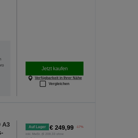
m
pro
Jetzt kaufen
Verfügbarkeit in Ihrer Nähe
Vergleichen
0 A3
€ 249,99
Auf Lager
-17%
s-
inkl. MwSt. (€ 208,33 ohne