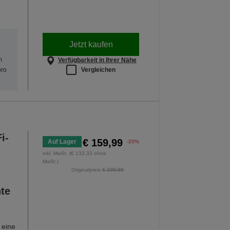
Jetzt kaufen
m
Verfügbarkeit in Ihrer Nähe
Vergleichen
pro
i-
€ 159,99
Auf Lager
-20%
inkl. MwSt. (€ 133,33 ohne
MwSt.)
Originalpreis
€ 199,99
nte
 eine