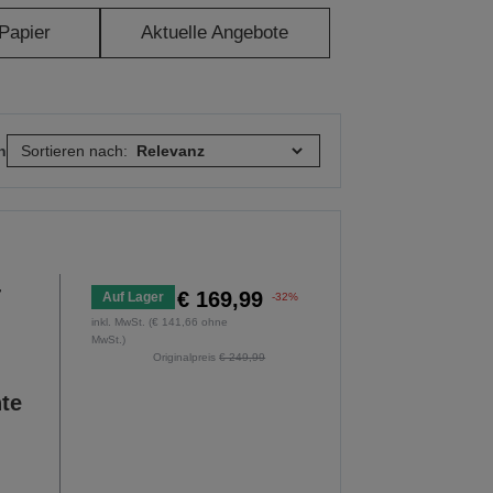
 Papier
Aktuelle Angebote
n
Sortieren nach:
-
€ 169,99
Auf Lager
-32%
inkl. MwSt. (€ 141,66 ohne
MwSt.)
Originalpreis
€ 249,99
nte