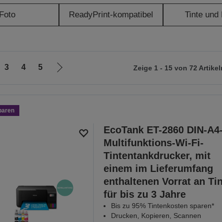
Foto
ReadyPrint-kompatibel
Tinte und
3
4
5
Zeige 1 - 15 von 72 Artikel
Zur
nächsten
Seite
paren
EcoTank ET-2860 DIN-A4
Multifunktions-Wi-Fi-
Tintentankdrucker, mit
einem im Lieferumfang
enthaltenen Vorrat an Ti
für bis zu 3 Jahre
Bis zu 95% Tintenkosten sparen*
Drucken, Kopieren, Scannen