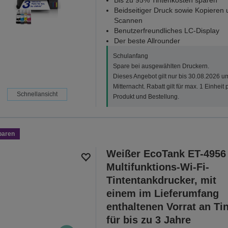
Bis zu 95% Tintenkosten sparen*
Beidseitiger Druck sowie Kopieren 
Scannen
Benutzerfreundliches LC-Display
Der beste Allrounder
Schulanfang
Spare bei ausgewählten Druckern.
Dieses Angebot gilt nur bis 30.08.2026 u
Mitternacht. Rabatt gilt für max. 1 Einheit 
Schnellansicht
Produkt und Bestellung.
paren
Weißer EcoTank ET-4956
Multifunktions-Wi-Fi-
Tintentankdrucker, mit
einem im Lieferumfang
enthaltenen Vorrat an Ti
für bis zu 3 Jahre