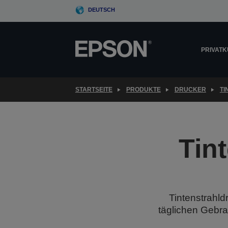
Skip
DEUTSCH
to
main
content
PRIVAT
STARTSEITE
PRODUKTE
DRUCKER
T
Tin
Tintenstrahld
täglichen Gebra