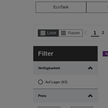
EcoTank
1
2
Liste
Raster
Zur
vorherigen
Seite
Filter
S
Verfügbarkeit
Auf Lager (63)
Preis