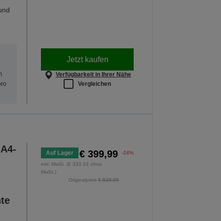
und
Jetzt kaufen
m
Verfügbarkeit in Ihrer Nähe
Vergleichen
pro
 A4-
€ 399,99
Auf Lager
-24%
inkl. MwSt. (€ 333,33 ohne
MwSt.)
Originalpreis
€ 529,99
nte