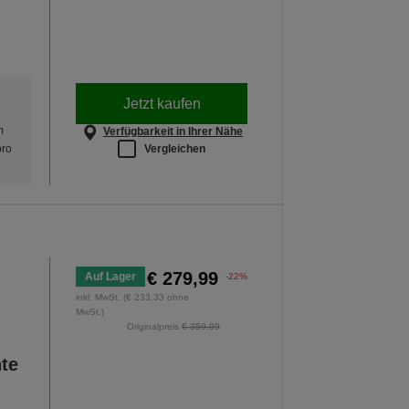
Jetzt kaufen
m
Verfügbarkeit in Ihrer Nähe
Vergleichen
pro
€ 279,99
Auf Lager
-22%
inkl. MwSt. (€ 233,33 ohne
MwSt.)
Originalpreis
€ 359,99
nte