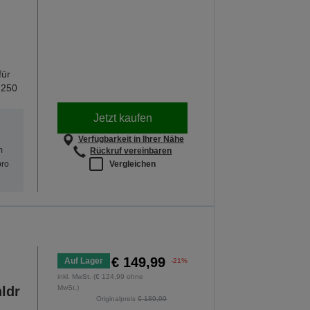
für
 250
Jetzt kaufen
Verfügbarkeit in Ihrer Nähe
m
Rückruf vereinbaren
Vergleichen
pro
€ 149,99
Auf Lager
-21%
inkl. MwSt. (€ 124,99 ohne
ldr
MwSt.)
Originalpreis
€ 189,99