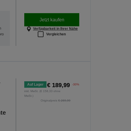
Jetzt kaufen
m
Verfügbarkeit in Ihrer Nähe
Vergleichen
pro
-
€ 189,99
Auf Lager
-30%
inkl. MwSt. (€ 158,33 ohne
MwSt.)
Originalpreis
€ 269,99
nte