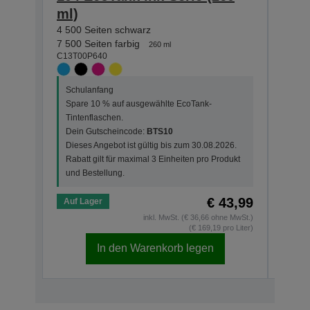
ml)
4 500
C13T0
4 500 Seiten schwarz
7 500 Seiten farbig
260 ml
C13T00P640
Schu
Spar
Tint
Schulanfang
Dein
Spare 10 % auf ausgewählte EcoTank-
Dies
Tintenflaschen.
Rabat
Dein Gutscheincode:
BTS10
und 
Dieses Angebot ist gültig bis zum 30.08.2026.
Rabatt gilt für maximal 3 Einheiten pro Produkt
und Bestellung.
€ 43,99
Auf Lager
Auf 
inkl. MwSt. (€ 36,66 ohne MwSt.)
(€ 169,19 pro Liter)
In den Warenkorb legen