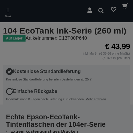
Skip
to
Suchen
main
Menü
content
104 EcoTank Ink-Serie (260 ml)
Artikelnummer: C13T00P640
Auf Lager
€ 43,99
inkl. MwSt. (€ 36,66 ohne MwSt.)
(€ 169,19 pro Liter)
Kostenlose Standardlieferung
Kostenlose Standardlieferung bei allen Bestellungen ab 25 €
Einfache Rückgabe
Innerhalb von 30 Tagen nach Lieferung zurücksenden.
Mehr erfahren
Echte Epson-EcoTank-
Tintenflaschen der 104er-Serie
Extrem kostengünstiges Drucken