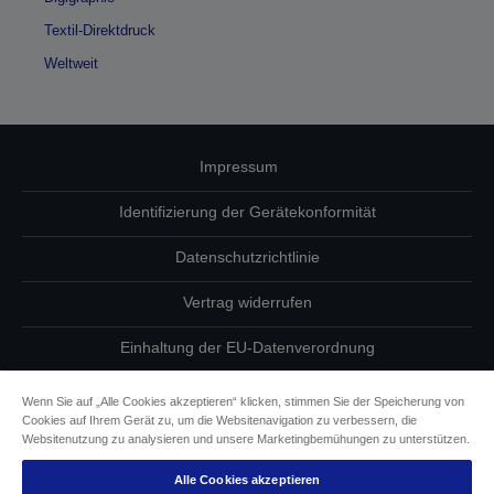
Textil-Direktdruck
Weltweit
Impressum
Identifizierung der Gerätekonformität
Datenschutzrichtlinie
Vertrag widerrufen
Einhaltung der EU-Datenverordnung
Fragen zum Datenschutz
Wenn Sie auf „Alle Cookies akzeptieren“ klicken, stimmen Sie der Speicherung von
Cookies auf Ihrem Gerät zu, um die Websitenavigation zu verbessern, die
Informationen zu Cookies
Websitenutzung zu analysieren und unsere Marketingbemühungen zu unterstützen.
Alle Cookies akzeptieren
Epson Engagement für Barrierefreiheit