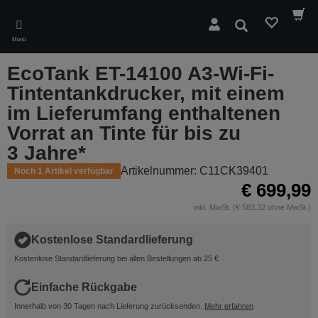
Skip
to
Suchen
main
Menü
content
EcoTank ET-14100 A3-Wi-Fi-
Tintentankdrucker, mit einem
im Lieferumfang enthaltenen
Vorrat an Tinte für bis zu
3 Jahre*
Artikelnummer: C11CK39401
Noch 1 Artikel verfügbar
€ 699,99
inkl. MwSt. (€ 583,32 ohne MwSt.)
Kostenlose Standardlieferung
Kostenlose Standardlieferung bei allen Bestellungen ab 25 €
Einfache Rückgabe
Innerhalb von 30 Tagen nach Lieferung zurücksenden.
Mehr erfahren