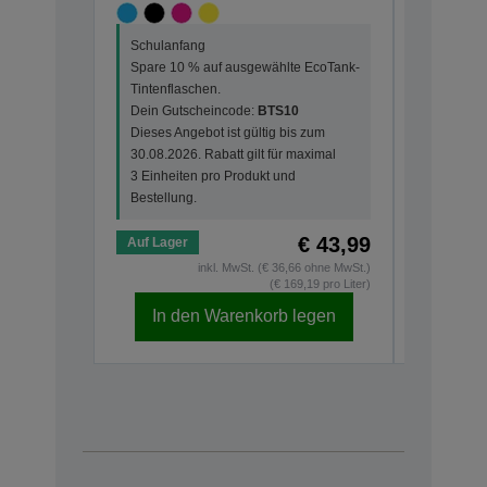
Schulanf
Schulanfang
Spare 10
Spare 10 % auf ausgewählte EcoTank-
Tintenfla
Tintenflaschen.
Dein Gut
Dein Gutscheincode:
BTS10
Dieses An
Dieses Angebot ist gültig bis zum
30.08.202
30.08.2026. Rabatt gilt für maximal
3 Einheit
3 Einheiten pro Produkt und
Bestellun
Bestellung.
€ 43,99
Auf Lager
Auf Lage
inkl. MwSt. (€ 36,66 ohne MwSt.)
(€ 169,19 pro Liter)
In den Warenkorb legen
In d