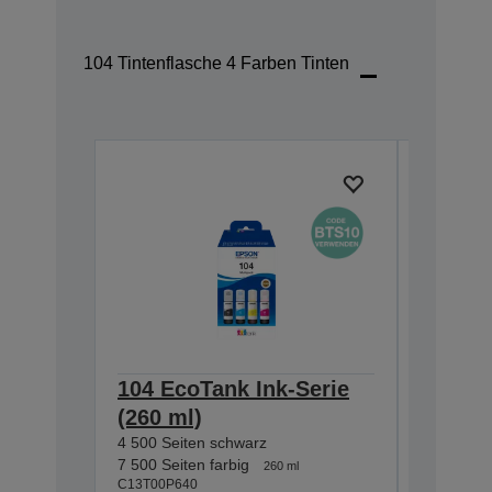
104 Tintenflasche 4 Farben Tinten
104 EcoTank Ink-Serie
104 Ec
(260 ml)
(65 ml
4 500 Seiten schwarz
4 500 Sei
C13T00P1
7 500 Seiten farbig
260 ml
C13T00P640