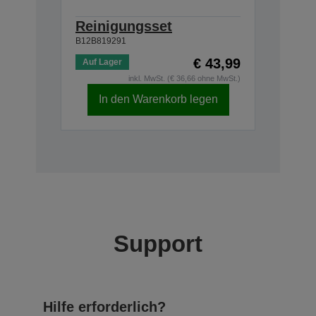
Reinigungsset
B12B819291
€ 43,99
Auf Lager
inkl. MwSt. (€ 36,66 ohne MwSt.)
In den Warenkorb legen
Support
Hilfe erforderlich?