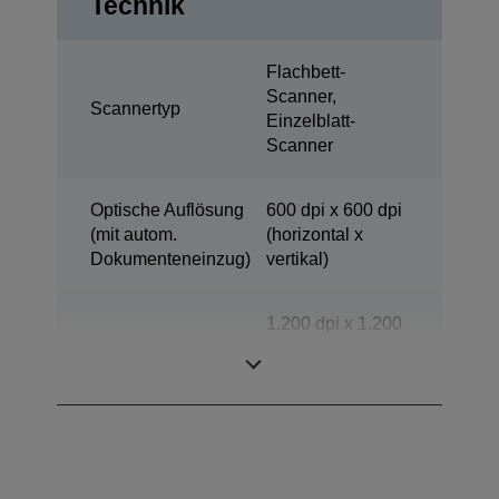
Technik
Flachbett-
Scanner,
Scannertyp
Einzelblatt-
Scanner
Optische Auflösung
600 dpi x 600 dpi
(mit autom.
(horizontal x
Dokumenteneinzug)
vertikal)
1.200 dpi x 1.200
Scanauflösung
dpi (horizontal x
vertikal)