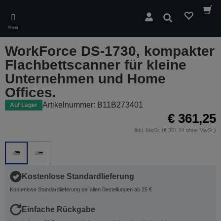
Skip
to
Suchen
main
Menü
content
WorkForce DS-1730, kompakter
Flachbettscanner für kleine
Unternehmen und Home
Offices.
Artikelnummer: B11B273401
Auf Lager
€ 361,25
inkl. MwSt. (€ 301,04 ohne MwSt.)
Kostenlose Standardlieferung
Kostenlose Standardlieferung bei allen Bestellungen ab 25 €
Einfache Rückgabe