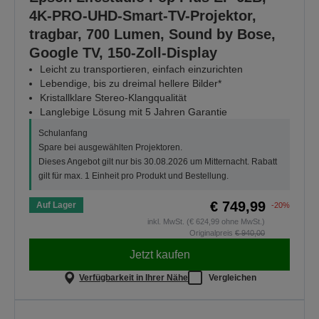
4K-PRO-UHD-Smart-TV-Projektor,
tragbar, 700 Lumen, Sound by Bose,
Google TV, 150-Zoll-Display
Leicht zu transportieren, einfach einzurichten
Lebendige, bis zu dreimal hellere Bilder*
Kristallklare Stereo-Klangqualität
Langlebige Lösung mit 5 Jahren Garantie
Schulanfang
Spare bei ausgewählten Projektoren.
Dieses Angebot gilt nur bis 30.08.2026 um Mitternacht. Rabatt
gilt für max. 1 Einheit pro Produkt und Bestellung.
€ 749,99
Auf Lager
-20%
inkl. MwSt. (€ 624,99 ohne MwSt.)
Originalpreis
€ 940,00
Jetzt kaufen
Verfügbarkeit in Ihrer Nähe
Vergleichen