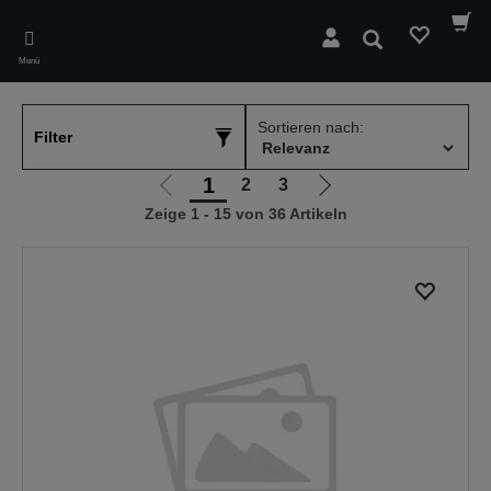
Skip
to
Suchen
main
Menü
content
Sortieren nach:
Filter
1
2
3
Zur
Zur
Zeige 1 - 15 von 36 Artikeln
vorherigen
nächsten
Seite
Seite