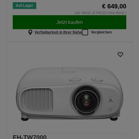
€ 649,00
Auf Lager
inkl. MwSt. (€ 540,83 ohne MwSt.)
Jetzt kaufen
Verfügbarkeit in Ihrer Nähe
Vergleichen
EH-TW7000