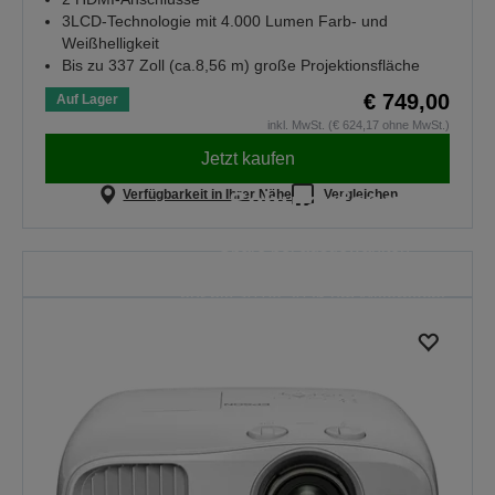
3LCD-Technologie mit 4.000 Lumen Farb- und
Weißhelligkeit
Bis zu 337 Zoll (ca.8,56 m) große Projektionsfläche
€ 749,00
Auf Lager
inkl. MwSt. (€ 624,17 ohne MwSt.)
Jetzt kaufen
Schulanfang
Verfügbarkeit in Ihrer Nähe
Vergleichen
Spare bei ausgewählten
Projektoren. Dieses Angebot gilt
nur bis 30.08.2026 um Mitternacht.
ALLE ANGEBOTE
ENTDECKEN