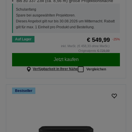
Bis zu 337 Zoll (ca. 8,56 m) große Projektionsfläche
Schulanfang
Spare bei ausgewählten Projektoren.
Dieses Angebot gilt nur bis 30.08.2026 um Mitternacht. Rabatt
gilt für max. 1 Einheit pro Produkt und Bestellung.
€ 549,99
Auf Lager
-25%
inkl. MwSt. (€ 458,33 ohne MwSt.)
Originalpreis
€ 729,99
Jetzt kaufen
Verfügbarkeit in Ihrer Nähe
Vergleichen
Bestseller