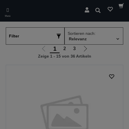
Skip
to
Suchen
main
Menü
content
Sortieren nach:
Filter
1
2
3
Zur
Zur
Zeige 1 - 15 von 36 Artikeln
vorherigen
nächsten
Seite
Seite