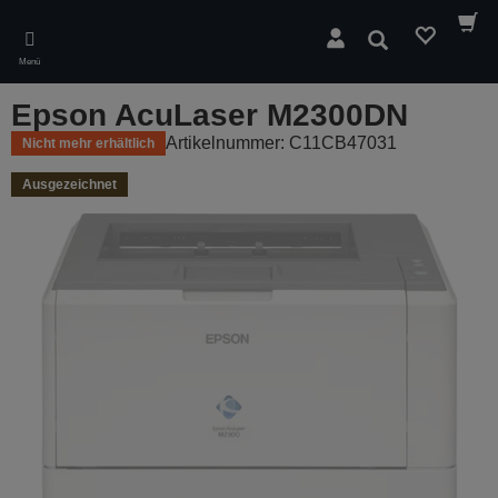
Skip
to
Suchen
main
Menü
content
Epson AcuLaser M2300DN
Artikelnummer: C11CB47031
Nicht mehr erhältlich
Ausgezeichnet