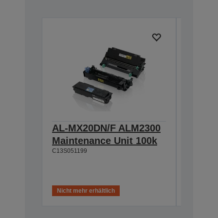
AL-MX20DN/F ALM2300
AL-M2
Maintenance Unit 100k
Standa
C13S051199
Toner 
C13S0505
Nicht mehr erhältlich
Nicht meh