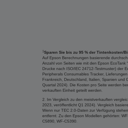
1
Sparen Sie bis zu 95 % der Tintenkosten/B
Auf Epson Berechnungen basierende durchschnitt
Anzahl von Seiten wie mit den Epson EcoTank “1
Drucke nach ISO/IEC 24712-Testmuster) der Eco
Peripherals Consumables Tracker, Lieferungen 2
Frankreich, Deutschland, Italien, Spanien und 
Quartal 2024). Die Kosten pro Seite werden b
verkauften Einheit geteilt werden.
2. Im Vergleich zu den meistverkauften vergle
2023, veröffentlicht Q1 2024). Vergleich basi
Wenn nur TEC 2.0-Daten zur Verfügung stehen,
entfernt. Zu den Epson Modellen gehörten
C5890, WF-C5390.