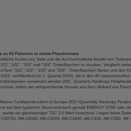
is zu 63 Patronen in einem Flaschensatz
liche Kosten pro Seite und die durchschnittliche Anzahl von Tintenpa
01”,”102”, “103” und “104” Tintenflaschen zu drucken. Vergleich zwisc
Tank “101”,”102”, “103” und “104”- Tintenflaschen-Serien und den Or
023, veröffentlicht im 1. Quartal 2024), die in den 40 meistverkauften 
Großbritannien verwendet werden (IDC, Quarterly Hardcopy Peripherals 
erechnet, indem der entsprechende Umsatz aus dem Verkauf von Flasch
ichbaren Farblaserdruckern in Europa (IDC<Quaretely Hardcopy Periphe
erend auf dem typischen Stromverbrauch gemäß ENERGY STAR oder den of
 wurde ein gleichwertiger TEC 3.0-Wert berechnet. Liegen keine Date
: WF-C20750, AM-C6000, AM-C5000, AM-C4000, AM-C400, AM-C550, W