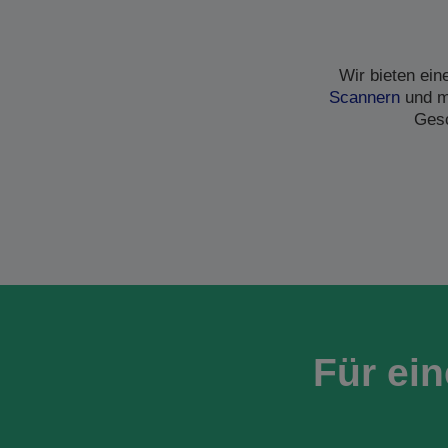
Wir bieten ei
Scannern
und me
Gesc
Für ei