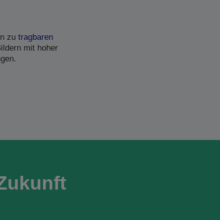
in zu
tragbaren
ildern mit hoher
ngen.
Zukunft