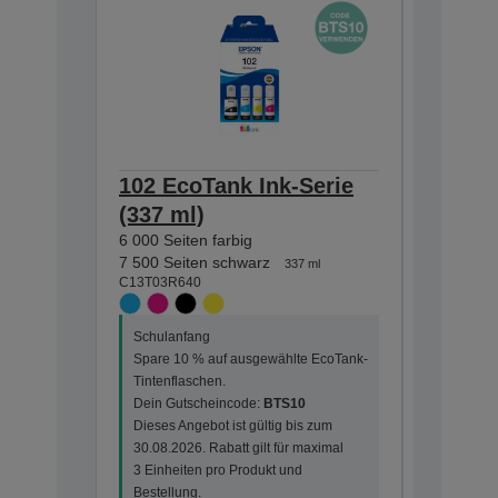
102 EcoTank Ink-Serie
102 Ec
(337 ml)
(127 m
6 000 Seiten farbig
7 500 Sei
C13T03R1
7 500 Seiten schwarz
337 ml
C13T03R640
Schulanf
Schulanfang
Spare 10
Spare 10 % auf ausgewählte EcoTank-
Tintenfla
Tintenflaschen.
Dein Gut
Dein Gutscheincode:
BTS10
Dieses An
Dieses Angebot ist gültig bis zum
30.08.202
30.08.2026. Rabatt gilt für maximal
3 Einheit
3 Einheiten pro Produkt und
Bestellun
Bestellung.