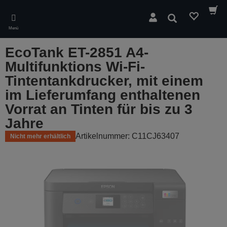
Skip
to
Suchen
main
Menü
content
EcoTank ET-2851 A4-
Multifunktions Wi-Fi-
Tintentankdrucker, mit einem
im Lieferumfang enthaltenen
Vorrat an Tinten für bis zu 3
Jahre
Artikelnummer: C11CJ63407
Nicht mehr erhältlich