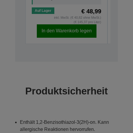
€ 48,99
Auf Lager
Auf Lage
inkl. MwSt. (€ 40,82 ohne MwSt.)
(€ 145,37 pro Liter)
In den Warenkorb legen
In d
Produktsicherheit
Enthält 1,2-Benzisothiazol-3(2H)-on. Kann
allergische Reaktionen hervorrufen.