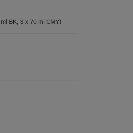
7 ml BK, 3 x 70 ml CMY)
g
g