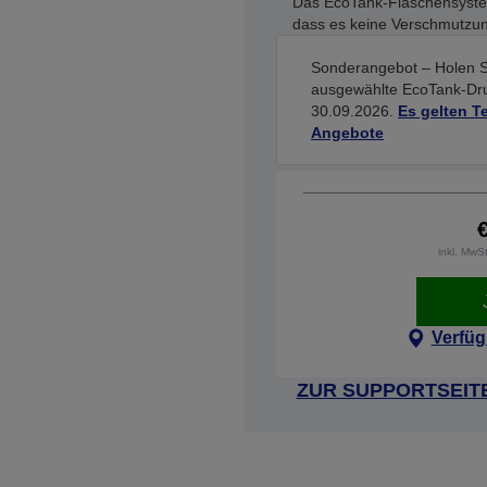
Das EcoTank-Flaschensystem
dass es keine Verschmutzun
Sonderangebot – Holen Si
ausgewählte EcoTank-Druc
30.09.2026.
Es gelten 
Angebote
inkl. MwS
Verfüg
ZUR SUPPORTSEIT