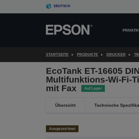
Skip
DEUTSCH
to
main
content
PRIVAT
STARTSEITE
PRODUKTE
DRUCKER
T
EcoTank ET-16605 DIN
Multifunktions-Wi-Fi-
mit Fax
Auf Lager
Übersicht
Technische Spezifik
Ausgezeichnet