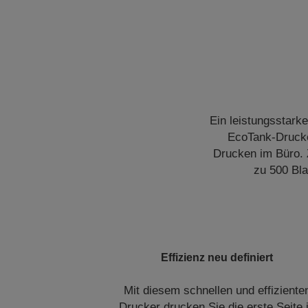
Ein leistungsstark
EcoTank-Drucker
Drucken im Büro. 
zu 500 Bla
Effizienz neu definiert
Mit diesem schnellen und effiziente
Drucker drucken Sie die erste Seite 