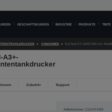
KUNDEN
GESCHÄFTSKUNDEN
INDUSTRIE
PRODUKTE
TINTE
INTENSTRAHLDRUCKER
CONSUMER
EcoTank ET-16605 DIN-A3+-Multifu
-A3+-
Tintentankdrucker
ationen
Zubehör
Support
Artikelnummer: C11CH72405