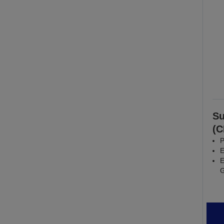
Su
(
P
E
E
G