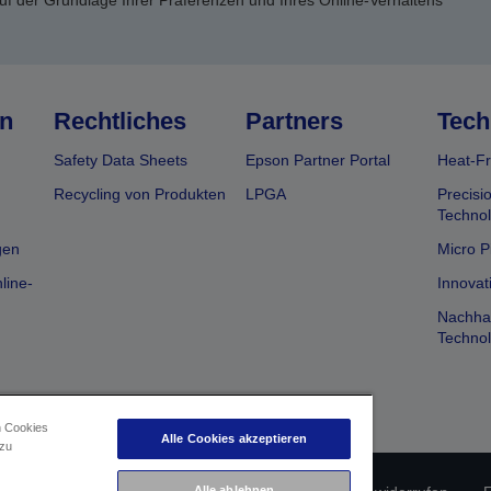
uf der Grundlage Ihrer Präferenzen und Ihres Online-Verhaltens
n
Rechtliches
Partners
Tech
Safety Data Sheets
Epson Partner Portal
Heat-Fr
Recycling von Produkten
LPGA
Precisi
Technol
gen
Micro P
line-
Innovat
Nachhal
Technol
n Cookies
Alle Cookies akzeptieren
 zu
Alle ablehnen