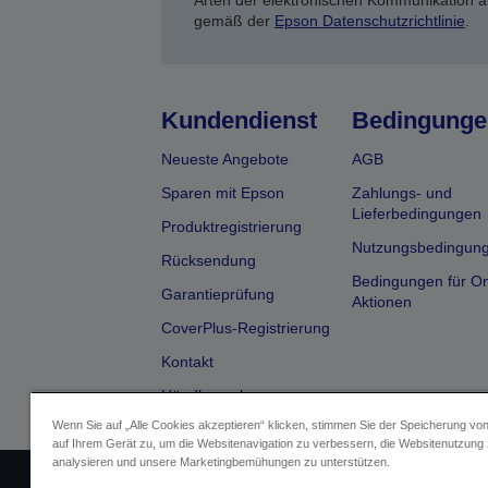
Arten der elektronischen Kommunikation a
gemäß der
Epson Datenschutzrichtlinie
.
Kundendienst
Bedingunge
Neueste Angebote
AGB
Sparen mit Epson
Zahlungs- und
Lieferbedingungen
Produktregistrierung
Nutzungsbedingun
Rücksendung
Bedingungen für On
Garantieprüfung
Aktionen
CoverPlus-Registrierung
Kontakt
Händlersuche
Wenn Sie auf „Alle Cookies akzeptieren“ klicken, stimmen Sie der Speicherung vo
auf Ihrem Gerät zu, um die Websitenavigation zu verbessern, die Websitenutzung
analysieren und unsere Marketingbemühungen zu unterstützen.