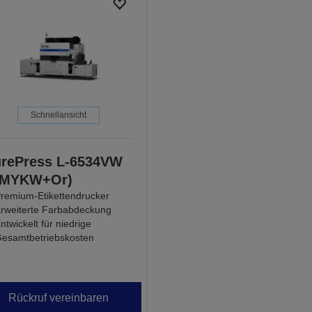
Schnellansicht
rePress L-6534VW
CMYKW+Or)
remium-Etikettendrucker
rweiterte Farbabdeckung
ntwickelt für niedrige
esamtbetriebskosten
Rückruf vereinbaren