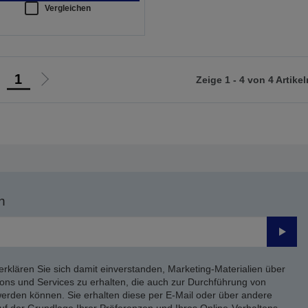
Vergleichen
1
Zeige 1 - 4 von 4 Artikel
ur
Zur
orherigen
nächsten
eite
Seite
n
Send
erklären Sie sich damit einverstanden, Marketing-Materialien über
ons und Services zu erhalten, die auch zur Durchführung von
rden können. Sie erhalten diese per E-Mail oder über andere