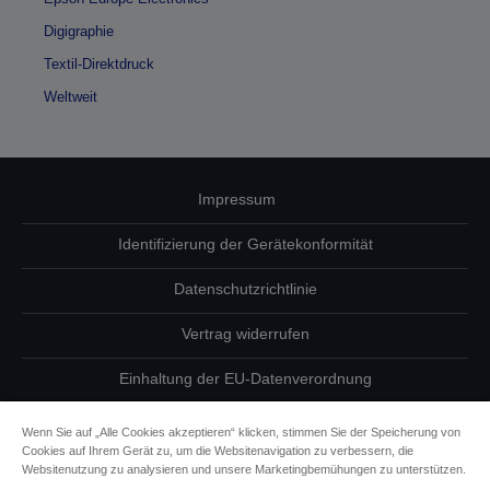
Digigraphie
Textil-Direktdruck
Weltweit
Impressum
Identifizierung der Gerätekonformität
Datenschutzrichtlinie
Vertrag widerrufen
Einhaltung der EU-Datenverordnung
Fragen zum Datenschutz
Wenn Sie auf „Alle Cookies akzeptieren“ klicken, stimmen Sie der Speicherung von
Cookies auf Ihrem Gerät zu, um die Websitenavigation zu verbessern, die
Informationen zu Cookies
Websitenutzung zu analysieren und unsere Marketingbemühungen zu unterstützen.