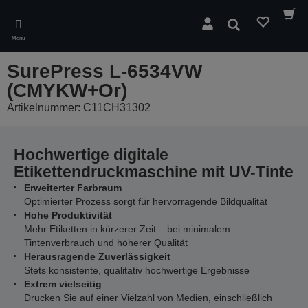
Skip
to
Suchen
main
Menü
content
SurePress L-6534VW
(CMYKW+Or)
Artikelnummer: C11CH31302
Hochwertige digitale
Etikettendruckmaschine mit UV-Tinte
Erweiterter Farbraum
Optimierter Prozess sorgt für hervorragende Bildqualität
Hohe Produktivität
Mehr Etiketten in kürzerer Zeit – bei minimalem
Tintenverbrauch und höherer Qualität
Herausragende Zuverlässigkeit
Stets konsistente, qualitativ hochwertige Ergebnisse
Extrem vielseitig
Drucken Sie auf einer Vielzahl von Medien, einschließlich