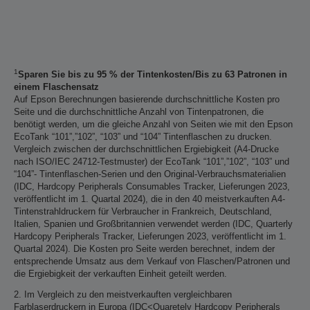
1
Sparen Sie bis zu 95 % der Tintenkosten/Bis zu 63 Patronen in
einem Flaschensatz
Auf Epson Berechnungen basierende durchschnittliche Kosten pro
Seite und die durchschnittliche Anzahl von Tintenpatronen, die
benötigt werden, um die gleiche Anzahl von Seiten wie mit den Epson
EcoTank “101”,”102”, “103” und “104” Tintenflaschen zu drucken.
Vergleich zwischen der durchschnittlichen Ergiebigkeit (A4-Drucke
nach ISO/IEC 24712-Testmuster) der EcoTank “101”,”102”, “103” und
“104”- Tintenflaschen-Serien und den Original-Verbrauchsmaterialien
(IDC, Hardcopy Peripherals Consumables Tracker, Lieferungen 2023,
veröffentlicht im 1. Quartal 2024), die in den 40 meistverkauften A4-
Tintenstrahldruckern für Verbraucher in Frankreich, Deutschland,
Italien, Spanien und Großbritannien verwendet werden (IDC, Quarterly
Hardcopy Peripherals Tracker, Lieferungen 2023, veröffentlicht im 1.
Quartal 2024). Die Kosten pro Seite werden berechnet, indem der
entsprechende Umsatz aus dem Verkauf von Flaschen/Patronen und
die Ergiebigkeit der verkauften Einheit geteilt werden.
2. Im Vergleich zu den meistverkauften vergleichbaren
Farblaserdruckern in Europa (IDC<Quaretely Hardcopy Peripherals