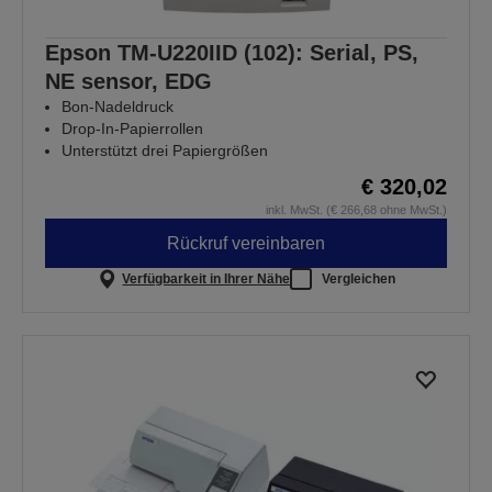
Epson TM-U220IID (102): Serial, PS,
NE sensor, EDG
Bon-Nadeldruck
Drop-In-Papierrollen
Unterstützt drei Papiergrößen
€ 320,02
inkl. MwSt. (€ 266,68 ohne MwSt.)
Rückruf vereinbaren
Verfügbarkeit in Ihrer Nähe
Vergleichen