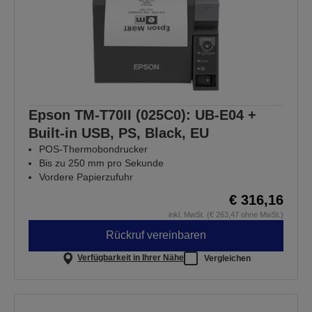
Epson TM-T70II (025C0): UB-E04 +
Built-in USB, PS, Black, EU
POS-Thermobondrucker
Bis zu 250 mm pro Sekunde
Vordere Papierzufuhr
€ 316,16
inkl. MwSt. (€ 263,47 ohne MwSt.)
Rückruf vereinbaren
Verfügbarkeit in Ihrer Nähe
Vergleichen