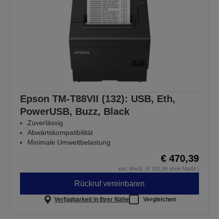
Epson TM-T88VII (132): USB, Eth,
PowerUSB, Buzz, Black
Zuverlässig
Abwärtskompatibilität
Minimale Umweltbelastung
€ 470,39
inkl. MwSt. (€ 391,99 ohne MwSt.)
Rückruf vereinbaren
Verfügbarkeit in Ihrer Nähe
Vergleichen