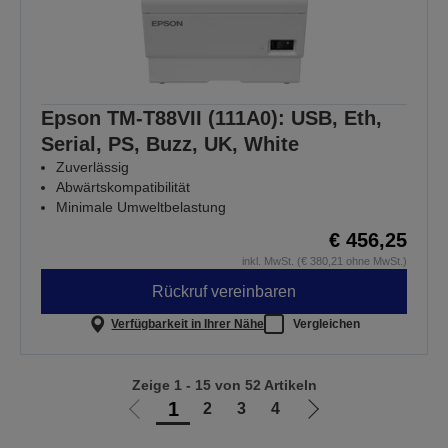
Epson TM-T88VII (111A0): USB, Eth,
Serial, PS, Buzz, UK, White
Zuverlässig
Abwärtskompatibilität
Minimale Umweltbelastung
€ 456,25
inkl. MwSt. (€ 380,21 ohne MwSt.)
Rückruf vereinbaren
Verfügbarkeit in Ihrer Nähe
Vergleichen
Zeige 1 - 15 von 52 Artikeln
1
2
3
4
Zur
Zur
vorherigen
nächsten