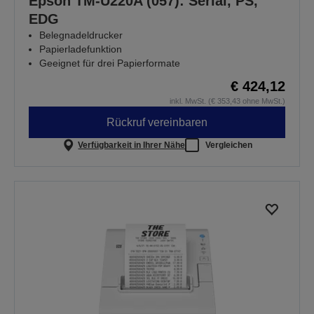
Epson TM-U220A (057): Serial, PS,
EDG
Belegnadeldrucker
Papierladefunktion
Geeignet für drei Papierformate
€ 424,12
inkl. MwSt. (€ 353,43 ohne MwSt.)
Rückruf vereinbaren
Verfügbarkeit in Ihrer Nähe
Vergleichen