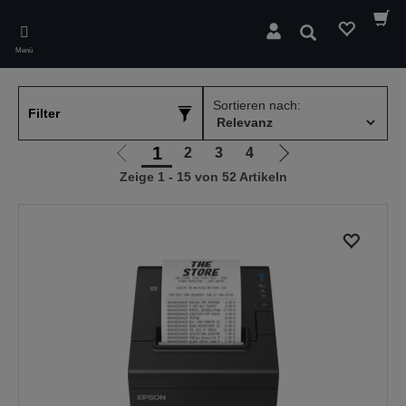
Skip
to
Suchen
main
Menü
content
Sortieren nach:
Filter
1
2
3
4
Zur
Zur
Zeige 1 - 15 von 52 Artikeln
vorherigen
nächsten
Seite
Seite