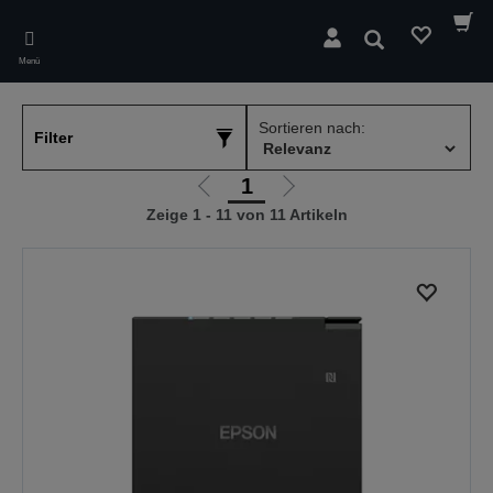
Skip
to
Suchen
main
Menü
content
Sortieren nach:
Filter
1
Zur
Zur
Zeige 1 - 11 von 11 Artikeln
vorherigen
nächsten
Seite
Seite