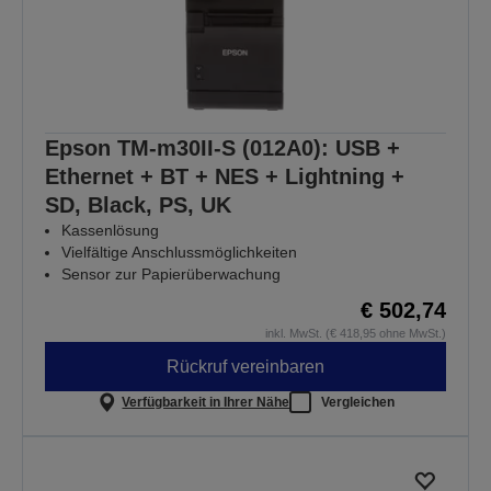
Epson TM-m30II-S (012A0): USB +
Ethernet + BT + NES + Lightning +
SD, Black, PS, UK
Kassenlösung
Vielfältige Anschlussmöglichkeiten
Sensor zur Papierüberwachung
€ 502,74
inkl. MwSt. (€ 418,95 ohne MwSt.)
Rückruf vereinbaren
Verfügbarkeit in Ihrer Nähe
Vergleichen