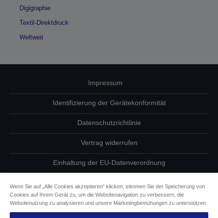
Digigraphie
Textil-Direktdruck
Weltweit
Impressum
Identifizierung der Gerätekonformität
Datenschutzrichtlinie
Vertrag widerrufen
Einhaltung der EU-Datenverordnung
Fragen zum Datenschutz
Wenn Sie auf „Alle Cookies akzeptieren“ klicken, stimmen Sie der Speicherung von
Cookies auf Ihrem Gerät zu, um die Websitenavigation zu verbessern, die
Informationen zu Cookies
Websitenutzung zu analysieren und unsere Marketingbemühungen zu unterstützen.