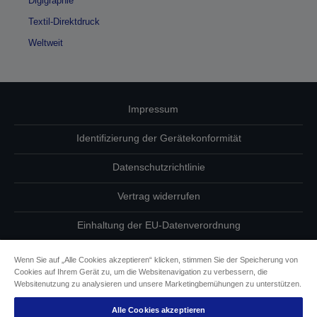
Digigraphie
Textil-Direktdruck
Weltweit
Impressum
Identifizierung der Gerätekonformität
Datenschutzrichtlinie
Vertrag widerrufen
Einhaltung der EU-Datenverordnung
Fragen zum Datenschutz
Wenn Sie auf „Alle Cookies akzeptieren“ klicken, stimmen Sie der Speicherung von
Cookies auf Ihrem Gerät zu, um die Websitenavigation zu verbessern, die
Informationen zu Cookies
Websitenutzung zu analysieren und unsere Marketingbemühungen zu unterstützen.
Alle Cookies akzeptieren
Epson Engagement für Barrierefreiheit