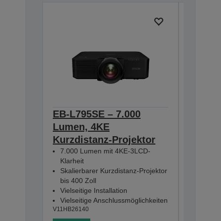
EB-L795SE – 7.000
EB-810
Lumen, 4KE
short-
Kurzdistanz-Projektor
4KE Sup
Projekt
7.000 Lumen mit 4KE-3LCD-
Skalier
Klarheit
160 Zol
Skalierbarer Kurzdistanz-Projektor
5.000 L
bis 400 Zoll
WLAN-Sc
Vielseitige Installation
V11HA990
Vielseitige Anschlussmöglichkeiten
V11HB26140