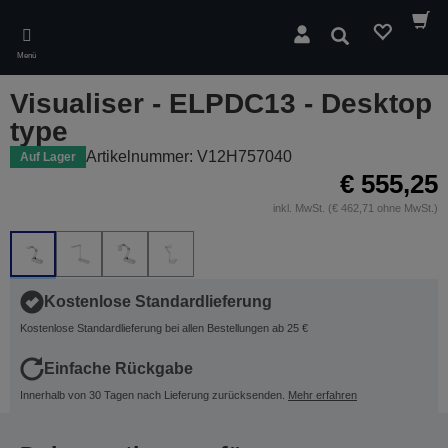
Skip
to
Suchen
main
Menü
content
Visualiser - ELPDC13 - Desktop
type
Artikelnummer: V12H757040
Auf Lager
€ 555,25
inkl. MwSt. (€ 462,71 ohne MwSt.)
Kostenlose Standardlieferung
Kostenlose Standardlieferung bei allen Bestellungen ab 25 €
Einfache Rückgabe
Innerhalb von 30 Tagen nach Lieferung zurücksenden.
Mehr erfahren