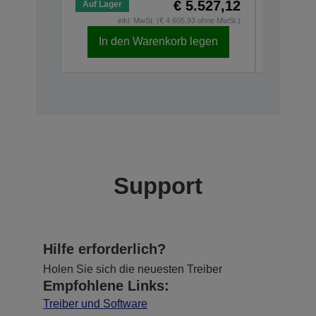
€ 5.527,12
Auf Lager
Auf Lage
inkl. MwSt. (€ 4.605,93 ohne MwSt.)
i
In den Warenkorb legen
In d
Support
Hilfe erforderlich?
Holen Sie sich die neuesten Treiber
Empfohlene Links:
Treiber und Software