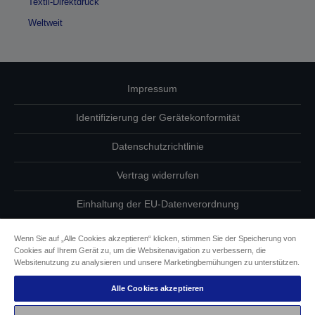
Textil-Direktdruck
Weltweit
Impressum
Identifizierung der Gerätekonformität
Datenschutzrichtlinie
Vertrag widerrufen
Einhaltung der EU-Datenverordnung
Fragen zum Datenschutz
Wenn Sie auf „Alle Cookies akzeptieren“ klicken, stimmen Sie der Speicherung von
Cookies auf Ihrem Gerät zu, um die Websitenavigation zu verbessern, die
Informationen zu Cookies
Websitenutzung zu analysieren und unsere Marketingbemühungen zu unterstützen.
Alle Cookies akzeptieren
Epson Engagement für Barrierefreiheit