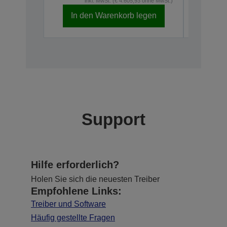
inkl. MwSt. (€ 4.605,93 ohne MwSt.)
i
In den Warenkorb legen
In d
Support
Hilfe erforderlich?
Holen Sie sich die neuesten Treiber
Empfohlene Links:
Treiber und Software
Häufig gestellte Fragen