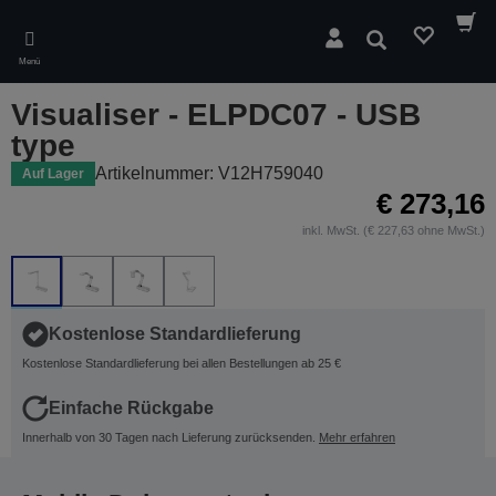
Skip
to
Suchen
main
Menü
content
Visualiser - ELPDC07 - USB
type
Artikelnummer: V12H759040
Auf Lager
€ 273,16
inkl. MwSt. (€ 227,63 ohne MwSt.)
Kostenlose Standardlieferung
Kostenlose Standardlieferung bei allen Bestellungen ab 25 €
Einfache Rückgabe
Innerhalb von 30 Tagen nach Lieferung zurücksenden.
Mehr erfahren