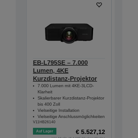
EB-L795SE – 7.000
EB-810
Lumen, 4KE
short-
Kurzdistanz-Projektor
4KE Sup
Projekt
7.000 Lumen mit 4KE-3LCD-
Skalier
Klarheit
160 Zol
Skalierbarer Kurzdistanz-Projektor
5.000 L
bis 400 Zoll
WLAN-Sc
Vielseitige Installation
V11HA990
Vielseitige Anschlussmöglichkeiten
V11HB26140
€ 5.527,12
Auf Lager
Auf Lage