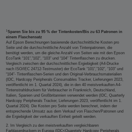
1
Sparen Sie bis zu 95 % der Tintenkosten/Bis zu 63 Patronen in
einem Flaschensatz
Auf Epson Berechnungen basierende durchschnittliche Kosten pro
Seite und die durchschnittliche Anzahl von Tintenpatronen, die
benötigt werden, um die gleiche Anzahl von Seiten wie mit den Epson
EcoTank “101”,”102”, “103” und “104” Tintenflaschen zu drucken.
Vergleich zwischen der durchschnittlichen Ergiebigkeit (A4-Drucke
nach ISO/IEC 24712-Testmuster) der EcoTank “101”,”102”, “103” und
“104”- Tintenflaschen-Serien und den Original-Verbrauchsmaterialien
(IDC, Hardcopy Peripherals Consumables Tracker, Lieferungen 2023,
veröffentlicht im 1. Quartal 2024), die in den 40 meistverkauften A4-
Tintenstrahldruckern für Verbraucher in Frankreich, Deutschland,
Italien, Spanien und Großbritannien verwendet werden (IDC, Quarterly
Hardcopy Peripherals Tracker, Lieferungen 2023, veröffentlicht im 1.
Quartal 2024). Die Kosten pro Seite werden berechnet, indem der
entsprechende Umsatz aus dem Verkauf von Flaschen/Patronen und
die Ergiebigkeit der verkauften Einheit geteilt werden.
2. Im Vergleich zu den meistverkauften vergleichbaren
Farblaserdruckern in Europa (IDC<Quaretely Hardcopy Peripherals