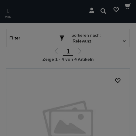
Skip
to
Suchen
main
Menü
content
Sortieren nach:
Filter
1
Zur
Zur
Zeige 1 - 4 von 4 Artikeln
vorherigen
nächsten
Seite
Seite