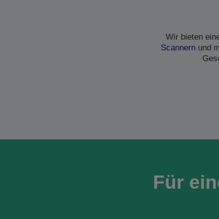
Wir bieten ei
Scannern
und me
Gesc
Für ei