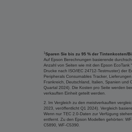
1
Sparen Sie bis zu 95 % der Tintenkosten/B
Auf Epson Berechnungen basierende durchschnitt
Anzahl von Seiten wie mit den Epson EcoTank “1
Drucke nach ISO/IEC 24712-Testmuster) der Eco
Peripherals Consumables Tracker, Lieferungen 2
Frankreich, Deutschland, Italien, Spanien und 
Quartal 2024). Die Kosten pro Seite werden b
verkauften Einheit geteilt werden.
2. Im Vergleich zu den meistverkauften vergle
2023, veröffentlicht Q1 2024). Vergleich basi
Wenn nur TEC 2.0-Daten zur Verfügung stehen,
entfernt. Zu den Epson Modellen gehörten
C5890, WF-C5390.