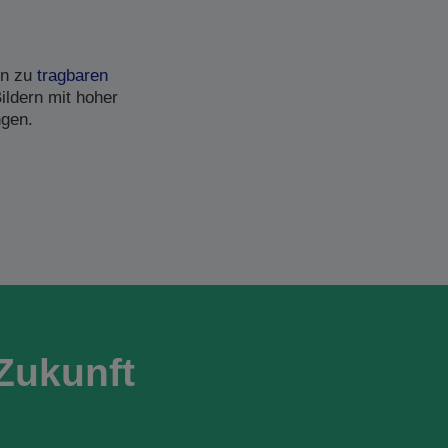
in zu
tragbaren
ildern mit hoher
ngen.
Zukunft