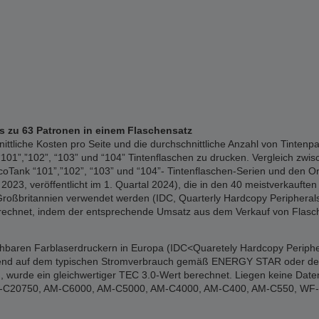
is zu 63 Patronen in einem Flaschensatz
liche Kosten pro Seite und die durchschnittliche Anzahl von Tintenpa
01”,”102”, “103” und “104” Tintenflaschen zu drucken. Vergleich zwisc
Tank “101”,”102”, “103” und “104”- Tintenflaschen-Serien und den Or
023, veröffentlicht im 1. Quartal 2024), die in den 40 meistverkauften 
Großbritannien verwendet werden (IDC, Quarterly Hardcopy Peripherals 
erechnet, indem der entsprechende Umsatz aus dem Verkauf von Flasch
ichbaren Farblaserdruckern in Europa (IDC<Quaretely Hardcopy Periphe
erend auf dem typischen Stromverbrauch gemäß ENERGY STAR oder den of
 wurde ein gleichwertiger TEC 3.0-Wert berechnet. Liegen keine Date
: WF-C20750, AM-C6000, AM-C5000, AM-C4000, AM-C400, AM-C550, W