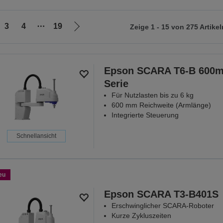
3
4
⋯
19
Zeige 1 - 15 von 275 Artikel
Zur
nächsten
Seite
Epson SCARA T6-B 600
Serie
Für Nutzlasten bis zu 6 kg
600 mm Reichweite (Armlänge)
Integrierte Steuerung
Schnellansicht
eu
Epson SCARA T3-B401S
Erschwinglicher SCARA-Roboter
Kurze Zykluszeiten