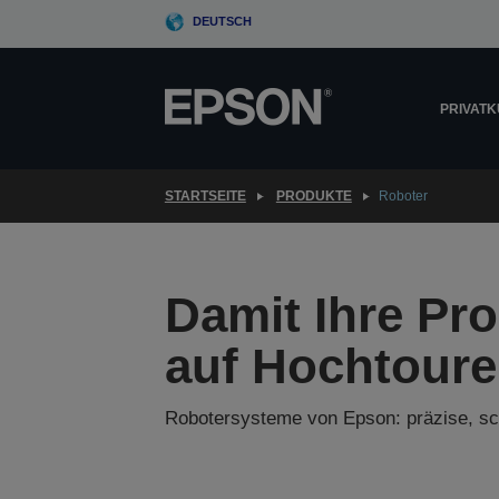
Skip
DEUTSCH
to
main
content
PRIVAT
STARTSEITE
PRODUKTE
Roboter
Damit Ihre Pr
auf Hochtoure
Robotersysteme von Epson: präzise, sch