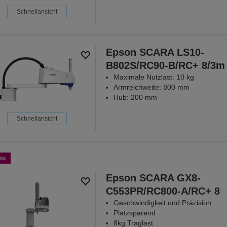
Schnellansicht
Epson SCARA LS10-
B802S/RC90-B/RC+ 8/3m
Maximale Nutzlast: 10 kg
Armreichweite: 800 mm
Hub: 200 mm
Schnellansicht
eu
Epson SCARA GX8-
C553PR/RC800-A/RC+ 8
Geschwindigkeit und Präzision
Platzsparend
8kg Traglast