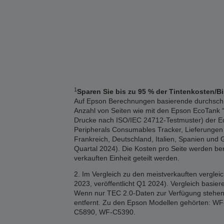
1
Sparen Sie bis zu 95 % der Tintenkosten/B
Auf Epson Berechnungen basierende durchschnitt
Anzahl von Seiten wie mit den Epson EcoTank “1
Drucke nach ISO/IEC 24712-Testmuster) der Eco
Peripherals Consumables Tracker, Lieferungen 2
Frankreich, Deutschland, Italien, Spanien und 
Quartal 2024). Die Kosten pro Seite werden b
verkauften Einheit geteilt werden.
2. Im Vergleich zu den meistverkauften vergle
2023, veröffentlicht Q1 2024). Vergleich basi
Wenn nur TEC 2.0-Daten zur Verfügung stehen,
entfernt. Zu den Epson Modellen gehörten
C5890, WF-C5390.