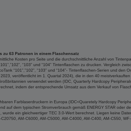
is zu 63 Patronen in einem Flaschensatz
liche Kosten pro Seite und die durchschnittliche Anzahl von Tintenpa
01”,”102”, “103” und “104” Tintenflaschen zu drucken. Vergleich zwisc
Tank “101”,”102”, “103” und “104”- Tintenflaschen-Serien und den Or
023, veröffentlicht im 1. Quartal 2024), die in den 40 meistverkauften 
Großbritannien verwendet werden (IDC, Quarterly Hardcopy Peripherals 
erechnet, indem der entsprechende Umsatz aus dem Verkauf von Flasch
ichbaren Farblaserdruckern in Europa (IDC<Quaretely Hardcopy Periphe
erend auf dem typischen Stromverbrauch gemäß ENERGY STAR oder den of
 wurde ein gleichwertiger TEC 3.0-Wert berechnet. Liegen keine Date
: WF-C20750, AM-C6000, AM-C5000, AM-C4000, AM-C400, AM-C550, W