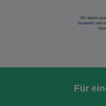
Wir bieten ei
Scannern
und me
Gesc
Für ei