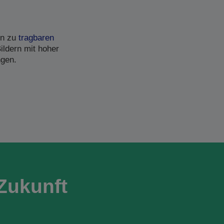
in zu
tragbaren
ildern mit hoher
ngen.
Zukunft