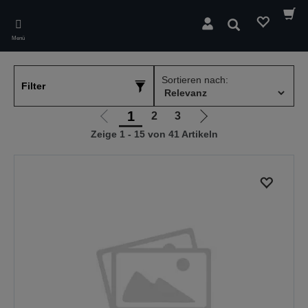
Skip
to
Suchen
main
Menü
content
Sortieren nach:
Filter
1
2
3
Zur
Zur
Zeige 1 - 15 von 41 Artikeln
vorherigen
nächsten
Seite
Seite