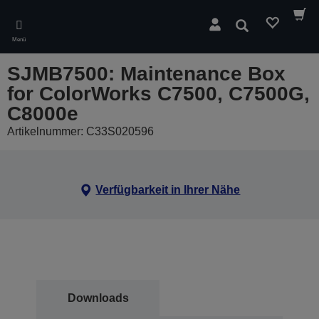
Skip
to
Suchen
main
Menü
content
SJMB7500: Maintenance Box
for ColorWorks C7500, C7500G,
C8000e
Artikelnummer: C33S020596
Verfügbarkeit in Ihrer Nähe
Downloads