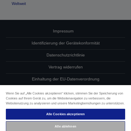
Weltweit
Impressum
Identifizierung der Gerätekonformität
Datenschutzrichtlinie
Vertrag widerrufen
Einhaltung der EU-Datenverordnung
Fragen zum Datenschutz
Wenn Sie auf „Alle Cookies akzeptieren“ klicken, stimmen Sie der Speicherung von
Cookies auf Ihrem Gerät zu, um die Websitenavigation zu verbessern, die
Informationen zu Cookies
Websitenutzung zu analysieren und unsere Marketingbemühungen zu unterstützen.
Alle Cookies akzeptieren
Epson Engagement für Barrierefreiheit
Alle ablehnen