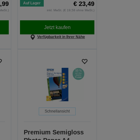
,99
€ 23,49
Auf Lager
MwSt.)
inkl. MwSt. (€ 19,58 ohne MwSt.)
Jetzt kaufen
Verfügbarkeit in Ihrer Nähe
Schnellansicht
Premium Semigloss