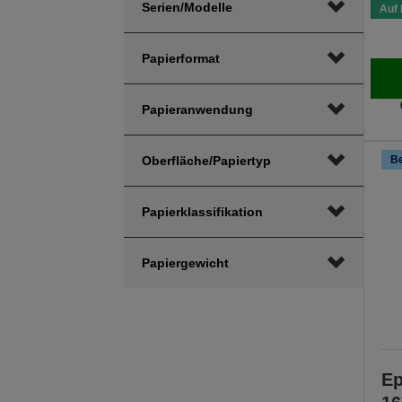
Serien/Modelle
Auf 
Bereich
Bereich
anpassen
anpassen
Papierformat
Papieranwendung
Oberfläche/Papiertyp
Be
Papierklassifikation
Papiergewicht
Ep