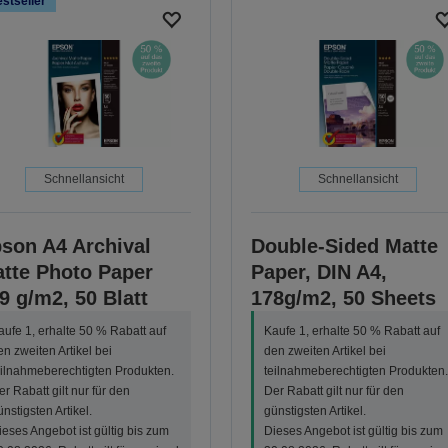
stseller
Schnellansicht
Schnellansicht
son A4 Archival
Double-Sided Matte
tte Photo Paper
Paper, DIN A4,
9 g/m2, 50 Blatt
178g/m2, 50 Sheets
aufe 1, erhalte 50 % Rabatt auf
Kaufe 1, erhalte 50 % Rabatt auf
en zweiten Artikel bei
den zweiten Artikel bei
eilnahmeberechtigten Produkten.
teilnahmeberechtigten Produkten.
er Rabatt gilt nur für den
Der Rabatt gilt nur für den
ünstigsten Artikel.
günstigsten Artikel.
ieses Angebot ist gültig bis zum
Dieses Angebot ist gültig bis zum