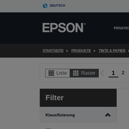
Skip
DEUTSCH
to
main
content
PRIVAT
STARTSEITE
PRODUKTE
TINTE & PAPIER
1
2
Liste
Raster
Zur
vorherigen
Seite
Filter
Klassifizierung