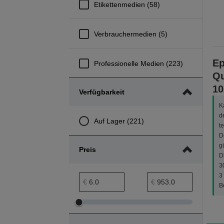
Etikettenmedien (58)
Verbrauchermedien (5)
Ep
Professionelle Medien (223)
Qu
10
Verfügbarkeit
K
d
Auf Lager (221)
t
D
g
Preis
D
3
3
Preis min. Bereich
Preis max. Bereich
€
€
B
Preis
Preis
min.
max.