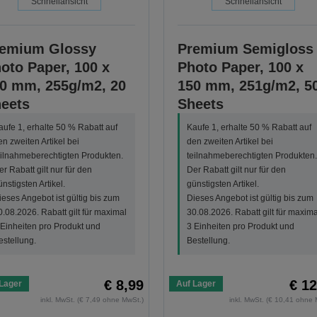
Schnellansicht
Schnellansicht
emium Glossy
Premium Semigloss
oto Paper, 100 x
Photo Paper, 100 x
0 mm, 255g/m2, 20
150 mm, 251g/m2, 5
eets
Sheets
aufe 1, erhalte 50 % Rabatt auf
Kaufe 1, erhalte 50 % Rabatt auf
en zweiten Artikel bei
den zweiten Artikel bei
eilnahmeberechtigten Produkten.
teilnahmeberechtigten Produkten.
er Rabatt gilt nur für den
Der Rabatt gilt nur für den
ünstigsten Artikel.
günstigsten Artikel.
ieses Angebot ist gültig bis zum
Dieses Angebot ist gültig bis zum
0.08.2026. Rabatt gilt für maximal
30.08.2026. Rabatt gilt für maxima
 Einheiten pro Produkt und
3 Einheiten pro Produkt und
estellung.
Bestellung.
€ 8,99
€ 12
Lager
Auf Lager
inkl. MwSt. (€ 7,49 ohne MwSt.)
inkl. MwSt. (€ 10,41 ohne 