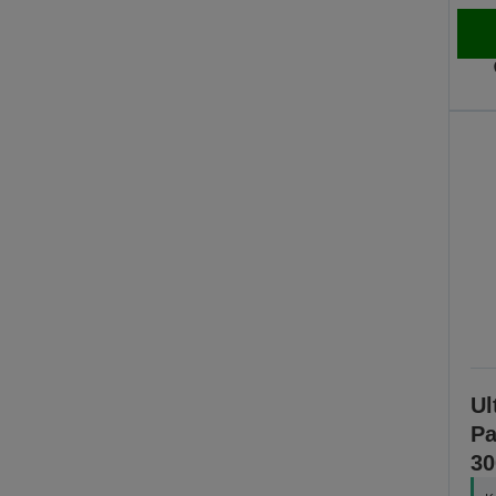
Ul
Pa
30