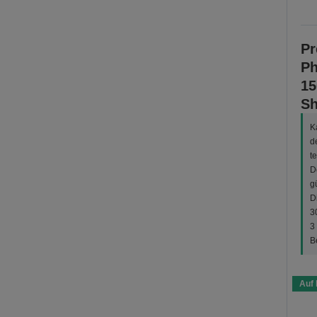
Pr
Ph
15
Sh
K
d
t
D
g
D
3
3
B
Auf 