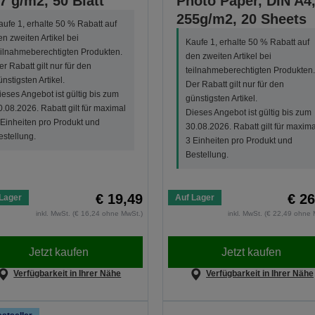
7 g/m2, 50 Blatt
Photo Paper, DIN A4
255g/m2, 20 Sheets
aufe 1, erhalte 50 % Rabatt auf
en zweiten Artikel bei
Kaufe 1, erhalte 50 % Rabatt auf
eilnahmeberechtigten Produkten.
den zweiten Artikel bei
er Rabatt gilt nur für den
teilnahmeberechtigten Produkten.
ünstigsten Artikel.
Der Rabatt gilt nur für den
ieses Angebot ist gültig bis zum
günstigsten Artikel.
0.08.2026. Rabatt gilt für maximal
Dieses Angebot ist gültig bis zum
 Einheiten pro Produkt und
30.08.2026. Rabatt gilt für maxima
estellung.
3 Einheiten pro Produkt und
Bestellung.
€ 19,49
€ 26
Lager
Auf Lager
inkl. MwSt. (€ 16,24 ohne MwSt.)
inkl. MwSt. (€ 22,49 ohne 
Jetzt kaufen
Jetzt kaufen
Verfügbarkeit in Ihrer Nähe
Verfügbarkeit in Ihrer Nähe