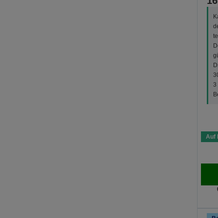
16
K
d
t
D
g
D
3
3
B
Auf 