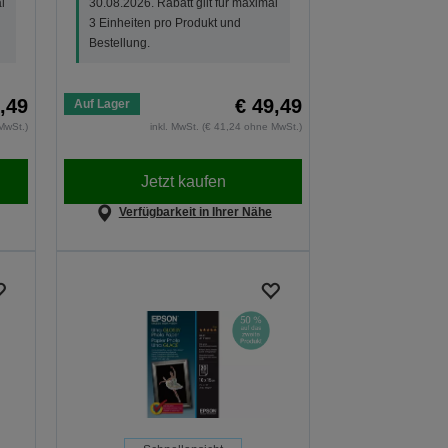
l
30.08.2026. Rabatt gilt für maximal
3 Einheiten pro Produkt und
Bestellung.
,49
€ 49,49
Auf Lager
MwSt.)
inkl. MwSt. (€ 41,24 ohne MwSt.)
Jetzt kaufen
Verfügbarkeit in Ihrer Nähe