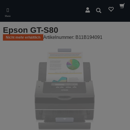
Skip
to
Suchen
main
Menü
content
Epson GT-S80
Artikelnummer: B11B194091
Nicht mehr erhältlich