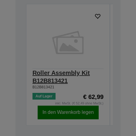
Roller Assembly Kit
Carrie
B12B81343
B12B813421
B12B813421
€ 62,99
Auf Lager
Aktuell n
inkl. MwSt. (€ 52,49 ohne MwSt.)
In den Warenkorb legen