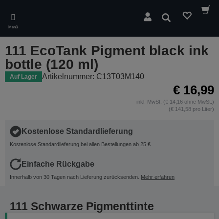
Skip
to
Suchen
main
Menü
content
111 EcoTank Pigment black ink
bottle (120 ml)
Artikelnummer: C13T03M140
Auf Lager
€ 16,99
inkl. MwSt. (€ 14,16 ohne MwSt.)
(€ 141,58 pro Liter)
Kostenlose Standardlieferung
Kostenlose Standardlieferung bei allen Bestellungen ab 25 €
Einfache Rückgabe
Innerhalb von 30 Tagen nach Lieferung zurücksenden.
Mehr erfahren
111 Schwarze Pigmenttinte