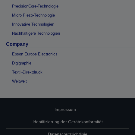
PrecisionCore-Technologie
Micro Piezo-Technologie
Innovative Technologien
Nachhaltigere Technologien
Company
Epson Europe Electronics
Digigraphie
Textil-Direktdruck
Weltweit
Impressum
Identifizierung der Gerätekonformität
Datenschutzrichtlinie