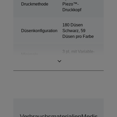
Druckmethode
Piezo™-
Druckkopf
180 Düsen
Düsenkonfiguration
Schwarz, 59
Düsen pro Farbe
3 pl, mit Variable-
Minimale
sized Droplet-
Tröpfchengröße
Technologie
Verbrauchsmaterialien
Medien