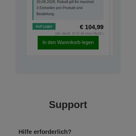
30.08.2026. Rabatt gilt für maximal
30.08.202
3 Einheiten pro Produkt und
3 Einheit
Bestellung.
Bestellun
€ 104,99
Auf Lager
Auf Lage
inkl. MwSt. (€ 87,49 ohne MwSt.)
In den Warenkorb legen
In d
Support
Hilfe erforderlich?