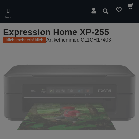
Skip
to
Suchen
main
Menü
content
Expression Home XP-255
Artikelnummer: C11CH17403
Nicht mehr erhältlich