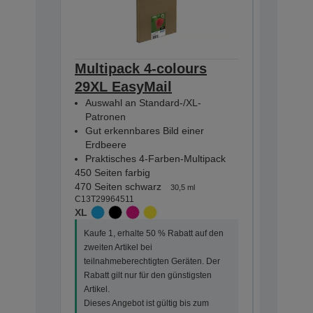
Multipack 4-colours
Multip
29XL EasyMail
EasyMa
Auswahl an Standard-/XL-
Auswahl
Patronen
Patron
Gut erkennbares Bild einer
Gut erk
Erdbeere
Erdbee
Praktisches 4-Farben-Multipack
Praktis
450 Seiten farbig
175 Seite
470 Seiten schwarz
180 Seiten
30,5 ml
C13T29964511
C13T29864
XL
STANDA
Kaufe 1, erhalte 50 % Rabatt auf den
Kaufe 1, 
zweiten Artikel bei
zweiten Ar
teilnahmeberechtigten Geräten. Der
teilnahme
Rabatt gilt nur für den günstigsten
Rabatt gi
Artikel.
Artikel.
Dieses Angebot ist gültig bis zum
Dieses An