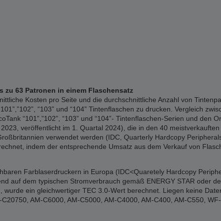
is zu 63 Patronen in einem Flaschensatz
liche Kosten pro Seite und die durchschnittliche Anzahl von Tintenpa
01”,”102”, “103” und “104” Tintenflaschen zu drucken. Vergleich zwisc
Tank “101”,”102”, “103” und “104”- Tintenflaschen-Serien und den Or
023, veröffentlicht im 1. Quartal 2024), die in den 40 meistverkauften 
Großbritannien verwendet werden (IDC, Quarterly Hardcopy Peripherals 
erechnet, indem der entsprechende Umsatz aus dem Verkauf von Flasch
ichbaren Farblaserdruckern in Europa (IDC<Quaretely Hardcopy Periphe
erend auf dem typischen Stromverbrauch gemäß ENERGY STAR oder den of
 wurde ein gleichwertiger TEC 3.0-Wert berechnet. Liegen keine Date
: WF-C20750, AM-C6000, AM-C5000, AM-C4000, AM-C400, AM-C550, W