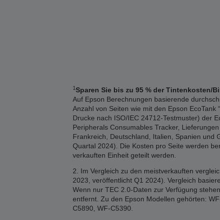
1
Sparen Sie bis zu 95 % der Tintenkosten/B
Auf Epson Berechnungen basierende durchschnitt
Anzahl von Seiten wie mit den Epson EcoTank “1
Drucke nach ISO/IEC 24712-Testmuster) der Eco
Peripherals Consumables Tracker, Lieferungen 2
Frankreich, Deutschland, Italien, Spanien und 
Quartal 2024). Die Kosten pro Seite werden b
verkauften Einheit geteilt werden.
2. Im Vergleich zu den meistverkauften vergle
2023, veröffentlicht Q1 2024). Vergleich basi
Wenn nur TEC 2.0-Daten zur Verfügung stehen,
entfernt. Zu den Epson Modellen gehörten
C5890, WF-C5390.