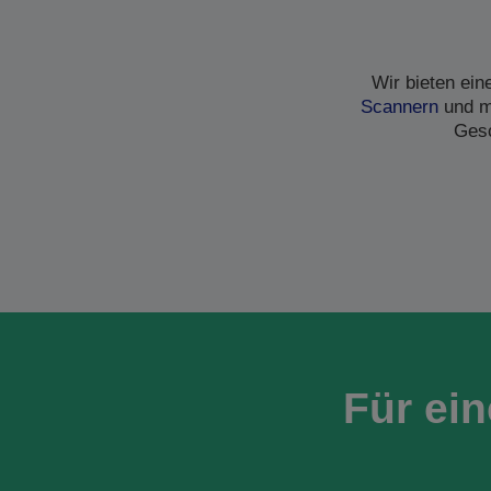
Wir bieten ei
Scannern
und me
Gesc
Für ei