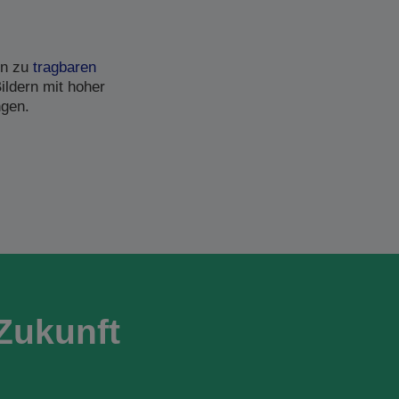
in zu
tragbaren
ildern mit hoher
ngen.
Zukunft