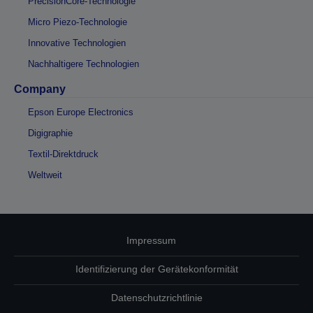
PrecisionCore-Technologie
Micro Piezo-Technologie
Innovative Technologien
Nachhaltigere Technologien
Company
Epson Europe Electronics
Digigraphie
Textil-Direktdruck
Weltweit
Impressum
Identifizierung der Gerätekonformität
Datenschutzrichtlinie