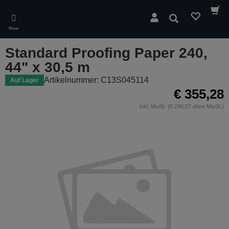
Skip
to
Suchen
main
Menü
content
Standard Proofing Paper 240,
44" x 30,5 m
Artikelnummer: C13S045114
Auf Lager
€ 355,28
inkl. MwSt. (€ 296,07 ohne MwSt.)