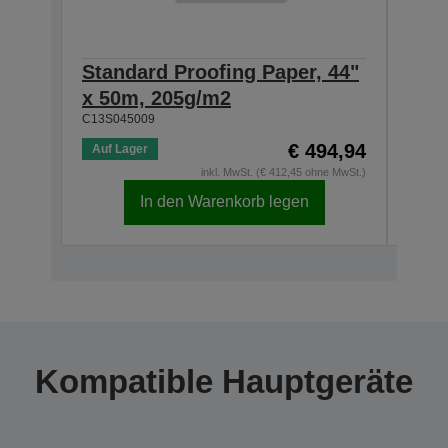
Standard Proofing Paper, 44"
Stan
x 50m, 205g/m2
44" 
C13S045009
C13S0
€ 494,94
Auf Lager
Auf 
inkl. MwSt. (€ 412,45 ohne MwSt.)
In den Warenkorb legen
Kompatible Hauptgeräte