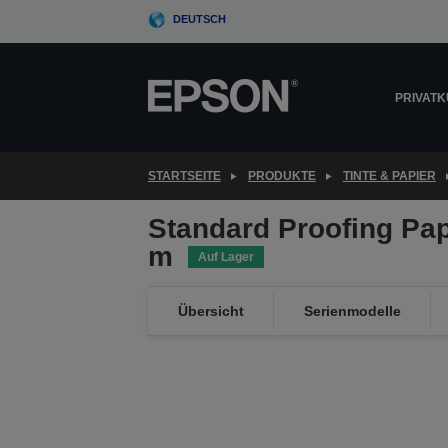
Skip
DEUTSCH
to
main
content
PRIVAT
STARTSEITE
PRODUKTE
TINTE & PAPIER
Standard Proofing Pap
m
Auf Lager
Übersicht
Serienmodelle