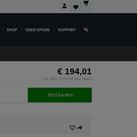
SHOP
ÜBER EPSON
SUPPORT
€ 194,01
inkl. MwSt. (€ 161,68 ohne MwSt.)
Jetzt kaufen