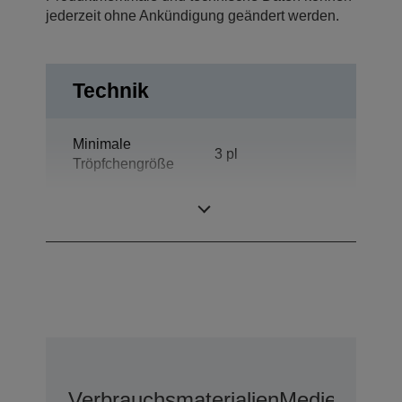
jederzeit ohne Ankündigung geändert werden.
Technik
Minimale
3 pl
Tröpfchengröße
Druckauflösung
5.760 x 1.440 dpi
Verbrauchsmaterialien
Medien
Optio