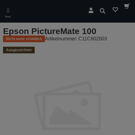
Skip
to
Suchen
main
Menü
content
Epson PictureMate 100
Artikelnummer: C11C602003
Nicht mehr erhältlich
Ausgezeichnet