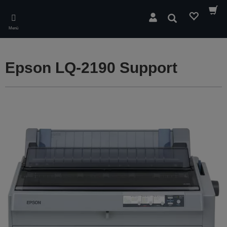
Skip
to
Suchen
main
Menü
content
Epson LQ-2190 Support