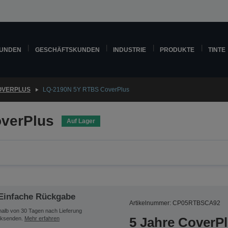
KUNDEN
GESCHÄFTSKUNDEN
INDUSTRIE
PRODUKTE
TINTE
OVERPLUS
LQ-2190N 5Y RTBS CoverPlus
verPlus
Auf Lager
Einfache Rückgabe
Artikelnummer: CP05RTBSCA92
halb von 30 Tagen nach Lieferung
5 Jahre CoverP
ksenden.
Mehr erfahren