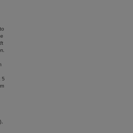
to
ie
ft
n.
m
.
t 5
im
),