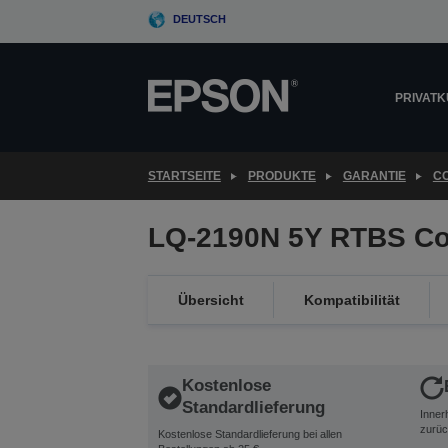
Skip
DEUTSCH
to
main
content
PRIVAT
STARTSEITE
PRODUKTE
GARANTIE
C
LQ-2190N 5Y RTBS Co
Übersicht
Kompatibilität
Kostenlose
Standardlieferung
Inner
zurüc
Kostenlose Standardlieferung bei allen