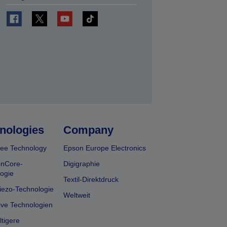
en
nologies
Company
ee Technology
Epson Europe Electronics
onCore-
Digigraphie
ogie
Textil-Direktdruck
iezo-Technologie
Weltweit
ive Technologien
tigere