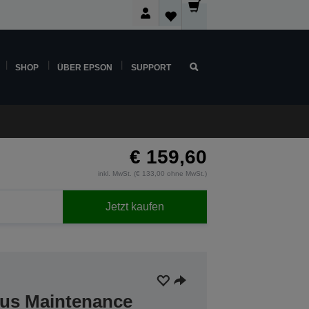
SHOP
ÜBER EPSON
SUPPORT
€ 159,60
inkl. MwSt. (€ 133,00 ohne MwSt.)
Jetzt kaufen
lus Maintenance