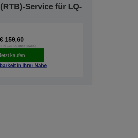
(RTB)-Service für LQ-
€ 159,60
St. (€ 133,00 ohne MwSt.)
Jetzt kaufen
barkeit in Ihrer Nähe