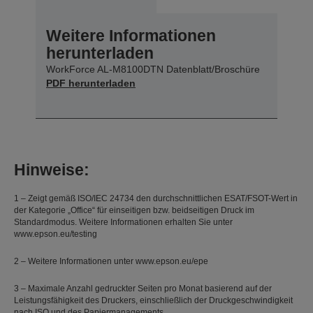
Weitere Informationen
herunterladen
WorkForce AL-M8100DTN Datenblatt/Broschüre
PDF herunterladen
Hinweise:
1 – Zeigt gemäß ISO/IEC 24734 den durchschnittlichen ESAT/FSOT-Wert in
der Kategorie „Office“ für einseitigen bzw. beidseitigen Druck im
Standardmodus. Weitere Informationen erhalten Sie unter
www.epson.eu/testing
2 – Weitere Informationen unter www.epson.eu/epe
3 – Maximale Anzahl gedruckter Seiten pro Monat basierend auf der
Leistungsfähigkeit des Druckers, einschließlich der Druckgeschwindigkeit
nach ISO und des Papiermanagements