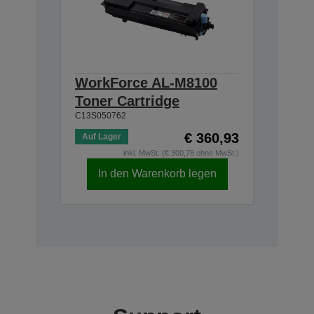
WorkForce AL-M8100
Toner Cartridge
C13S050762
€ 360,93
Auf Lager
inkl. MwSt. (€ 300,78 ohne MwSt.)
In den Warenkorb legen