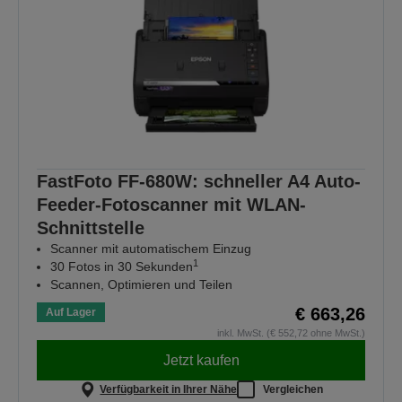
FastFoto FF-680W: schneller A4 Auto-
Feeder-Fotoscanner mit WLAN-
Schnittstelle
Scanner mit automatischem Einzug
1
30 Fotos in 30 Sekunden
Scannen, Optimieren und Teilen
€ 663,26
Auf Lager
inkl. MwSt. (€ 552,72 ohne MwSt.)
Jetzt kaufen
Verfügbarkeit in Ihrer Nähe
Vergleichen