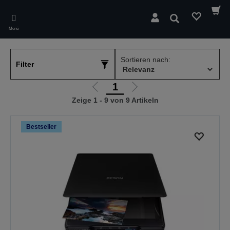
Skip
to
Suchen
main
Menü
content
Sortieren nach:
Filter
1
Zur
Zur
Zeige 1 - 9 von 9 Artikeln
vorherigen
nächsten
Seite
Seite
Bestseller