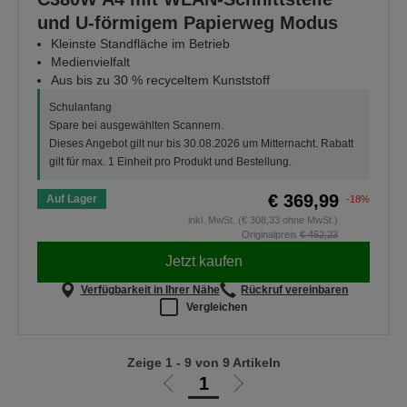
und U-förmigem Papierweg Modus
Kleinste Standfläche im Betrieb
Medienvielfalt
Aus bis zu 30 % recyceltem Kunststoff
Schulanfang
Spare bei ausgewählten Scannern.
Dieses Angebot gilt nur bis 30.08.2026 um Mitternacht. Rabatt
gilt für max. 1 Einheit pro Produkt und Bestellung.
€ 369,99
Auf Lager
-18%
inkl. MwSt. (€ 308,33 ohne MwSt.)
Originalpreis
€ 452,23
Jetzt kaufen
Verfügbarkeit in Ihrer Nähe
Rückruf vereinbaren
Vergleichen
Zeige 1 - 9 von 9 Artikeln
1
Zur
Zur