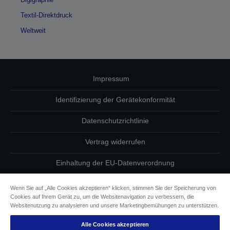
Textil-Direktdruck
Weltweit
Impressum
Identifizierung der Gerätekonformität
Datenschutzrichtlinie
Vertrag widerrufen
Einhaltung der EU-Datenverordnung
Fragen zum Datenschutz
Wenn Sie auf „Alle Cookies akzeptieren“ klicken, stimmen Sie der Speicherung von
Cookies auf Ihrem Gerät zu, um die Websitenavigation zu verbessern, die
Informationen zu Cookies
Websitenutzung zu analysieren und unsere Marketingbemühungen zu unterstützen.
Alle Cookies akzeptieren
Epson Engagement für Barrierefreiheit