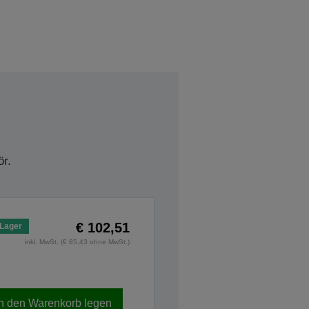
r.
€ 102,51
 Lager
inkl. MwSt. (€ 85,43 ohne MwSt.)
In den Warenkorb legen