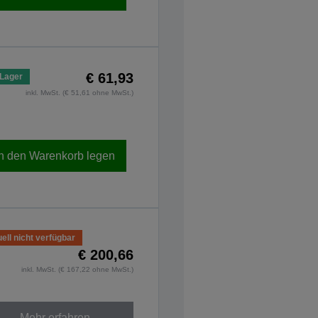
€ 61,93
 Lager
inkl. MwSt. (€ 51,61 ohne MwSt.)
In den Warenkorb legen
ell nicht verfügbar
€ 200,66
inkl. MwSt. (€ 167,22 ohne MwSt.)
Mehr erfahren