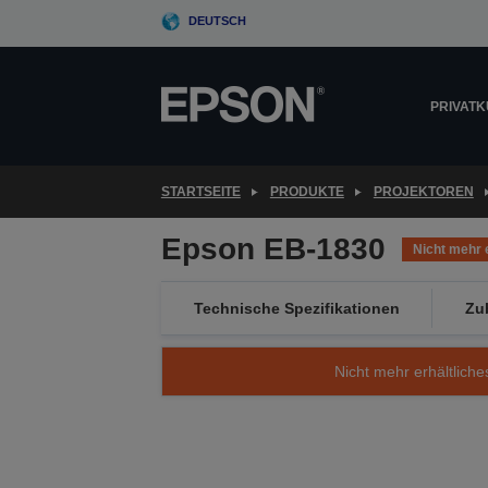
Skip
DEUTSCH
to
main
content
PRIVAT
STARTSEITE
PRODUKTE
PROJEKTOREN
Epson EB-1830
Nicht mehr e
Technische Spezifikationen
Zu
Nicht mehr erhältliche