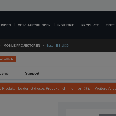
KUNDEN
GESCHÄFTSKUNDEN
INDUSTRIE
PRODUKTE
TINTE
MOBILE PROJEKTOREN
Epson EB-1830
rhältlich
behör
Support
s Produkt - Leider ist dieses Produkt nicht mehr erhältlich. Weitere Ang
Artikelnummer: V11H341040