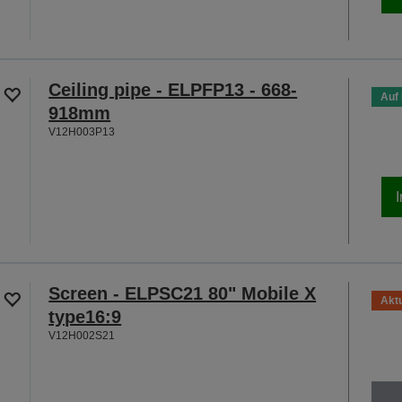
Ceiling pipe - ELPFP13 - 668-
Auf
918mm
V12H003P13
Screen - ELPSC21 80" Mobile X
Aktu
type16:9
V12H002S21