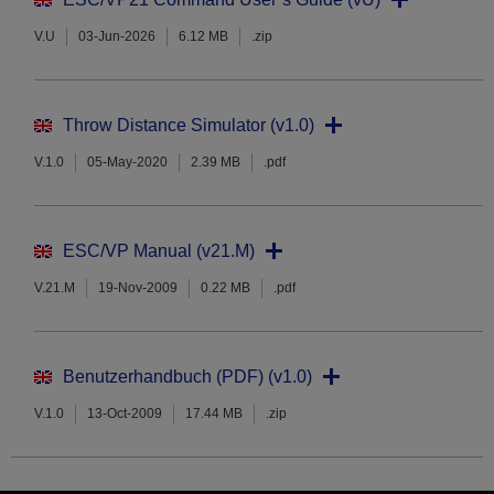
V.U
03-Jun-2026
6.12 MB
.zip
Throw Distance Simulator (v1.0)
V.1.0
05-May-2020
2.39 MB
.pdf
ESC/VP Manual (v21.M)
V.21.M
19-Nov-2009
0.22 MB
.pdf
Benutzerhandbuch (PDF) (v1.0)
V.1.0
13-Oct-2009
17.44 MB
.zip