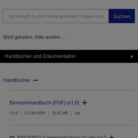
Suchen
Wird geladen, bitte warten ...
Handbücher und Dokumentation
Handbücher
Benutzerhandbuch (PDF) (v1.0)
V.1.0
13-Oct-2009
18.91 MB
.zip
ESC/VP21 Command User’s Guide (vU)