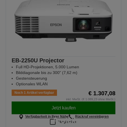
EB-2250U Projector
Full HD-Projektionen, 5.000 Lumen
Bilddiagonale bis zu 300" (7,62 m)
Gestensteuerung
Optionales WLAN
€ 1.307,08
Noch 1 Artikel verfügbar
inkl. MwSt. (€ 1.089,23 ohne MwSt.)
Jetzt kaufen
Verfügbarkeit in Ihrer Nähe
Rückruf vereinbaren
Projektoren, die
Vergleichen