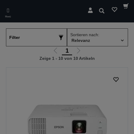
Skip
to
Suchen
main
Menü
content
Sortieren nach:
Filter
1
Zur
Zur
Zeige 1 - 10 von 10 Artikeln
vorherigen
nächsten
Seite
Seite