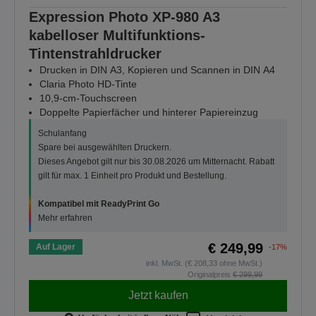
Expression Photo XP-980 A3
kabelloser Multifunktions-
Tintenstrahldrucker
Drucken in DIN A3, Kopieren und Scannen in DIN A4
Claria Photo HD-Tinte
10,9-cm-Touchscreen
Doppelte Papierfächer und hinterer Papiereinzug
Schulanfang
Spare bei ausgewählten Druckern.
Dieses Angebot gilt nur bis 30.08.2026 um Mitternacht. Rabatt
gilt für max. 1 Einheit pro Produkt und Bestellung.
Kompatibel mit ReadyPrint Go
Mehr erfahren
€ 249,99
Auf Lager
-17%
inkl. MwSt. (€ 208,33 ohne MwSt.)
Originalpreis
€ 299,99
Jetzt kaufen