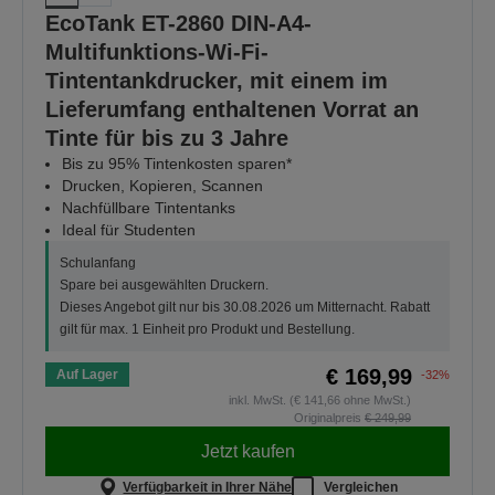
EcoTank ET-2860 DIN-A4-
Multifunktions-Wi-Fi-
Tintentankdrucker, mit einem im
Lieferumfang enthaltenen Vorrat an
Tinte für bis zu 3 Jahre
Bis zu 95% Tintenkosten sparen*
Drucken, Kopieren, Scannen
Nachfüllbare Tintentanks
Ideal für Studenten
Schulanfang
Spare bei ausgewählten Druckern.
Dieses Angebot gilt nur bis 30.08.2026 um Mitternacht. Rabatt
gilt für max. 1 Einheit pro Produkt und Bestellung.
€ 169,99
Auf Lager
-32%
inkl. MwSt. (€ 141,66 ohne MwSt.)
Originalpreis
€ 249,99
Jetzt kaufen
Verfügbarkeit in Ihrer Nähe
Vergleichen