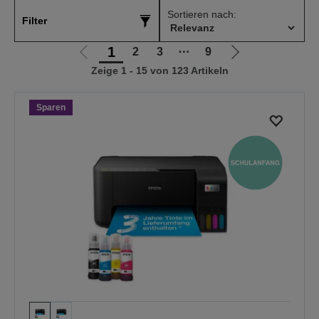
Sortieren nach:
Filter
1
2
3
⋯
9
Zur
Zur
Zeige 1 - 15 von 123 Artikeln
vorherigen
nächsten
Seite
Seite
Sparen