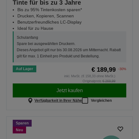
Tinte für bis zu 3 Jahre
Bis zu 95% Tintenkosten sparen*
Drucken, Kopieren, Scannen
Benutzerfreundliches LC-Display
Ideal für zu Hause
Schulanfang
Spare bei ausgewählten Druckern.
Dieses Angebot gilt nur bis 30.08.2026 um Mitternacht. Rabatt
gilt für max. 1 Einheit pro Produkt und Bestellung.
€ 189,99
Auf Lager
-30%
inkl. MwSt. (€ 158,33 ohne MwSt.)
Originalpreis
€ 269,99
Jetzt kaufen
Verfügbarkeit in Ihrer Nähe
Vergleichen
Sparen
Neu