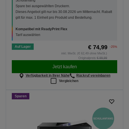
Schulanfang
Spare bei ausgewählten Druckern.
Dieses Angebot gilt nur bis 30.08.2026 um Mitternacht. Rabatt
gilt für max. 1 Einheit pro Produkt und Bestellung.
Kompatibel mit ReadyPrint Flex
Tarif auswählen
€ 74,99
Auf Lager
-25%
inkl. MwSt. (€ 62,49 ohne MwSt.)
Originalpreis
€ 99,99
Jetzt kaufen
Verfügbarkeit in Ihrer Nähe
Rückruf vereinbaren
Vergleichen
Sparen