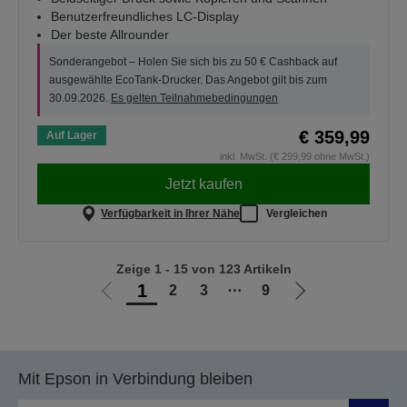
Benutzerfreundliches LC-Display
Der beste Allrounder
Sonderangebot – Holen Sie sich bis zu 50 € Cashback auf
ausgewählte EcoTank-Drucker. Das Angebot gilt bis zum
30.09.2026.
Es gelten Teilnahmebedingungen
€ 359,99
Auf Lager
inkl. MwSt. (€ 299,99 ohne MwSt.)
Jetzt kaufen
Verfügbarkeit in Ihrer Nähe
Vergleichen
Zeige 1 - 15 von 123 Artikeln
1
2
3
⋯
9
Zur
Zur
vorherigen
nächsten
Seite
Seite
Mit Epson in Verbindung bleiben