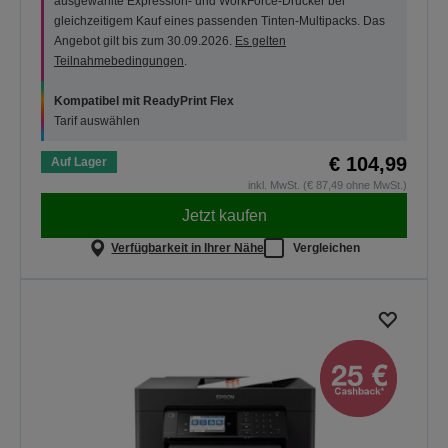
ausgewählte Expression- und WorkForce-Drucker bei
gleichzeitigem Kauf eines passenden Tinten-Multipacks. Das
Angebot gilt bis zum 30.09.2026.
Es gelten
Teilnahmebedingungen
.
Kompatibel mit ReadyPrint Flex
Tarif auswählen
€ 104,99
Auf Lager
inkl. MwSt. (€ 87,49 ohne MwSt.)
Jetzt kaufen
Verfügbarkeit in Ihrer Nähe
Vergleichen