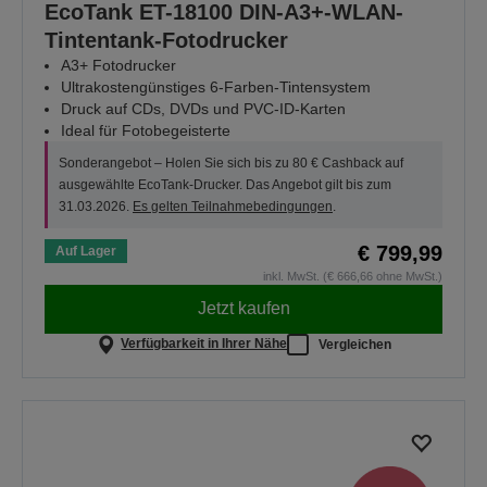
EcoTank ET-18100 DIN-A3+-WLAN-
Tintentank-Fotodrucker
A3+ Fotodrucker
Ultrakostengünstiges 6-Farben-Tintensystem
Druck auf CDs, DVDs und PVC-ID-Karten
Ideal für Fotobegeisterte
Sonderangebot – Holen Sie sich bis zu 80 € Cashback auf
ausgewählte EcoTank-Drucker. Das Angebot gilt bis zum
31.03.2026.
Es gelten Teilnahmebedingungen
.
€ 799,99
Auf Lager
inkl. MwSt. (€ 666,66 ohne MwSt.)
Jetzt kaufen
Verfügbarkeit in Ihrer Nähe
Vergleichen