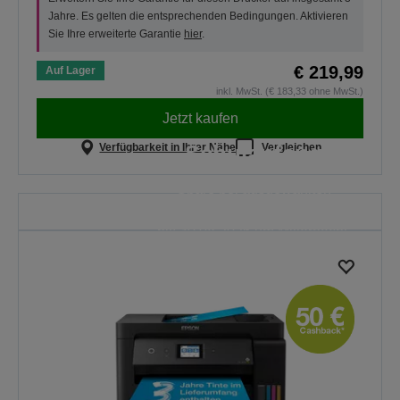
Jahre. Es gelten die entsprechenden Bedingungen. Aktivieren
Sie Ihre erweiterte Garantie
hier
.
€ 219,99
Auf Lager
inkl. MwSt. (€ 183,33 ohne MwSt.)
Jetzt kaufen
Schulanfang
Verfügbarkeit in Ihrer Nähe
Vergleichen
Spare bei ausgewählten
Druckern. Dieses Angebot gilt nur
bis 30.08.2026 um Mitternacht.
ALLE ANGEBOTE
ENTDECKEN