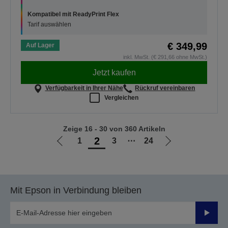
Kompatibel mit ReadyPrint Flex
Tarif auswählen
€ 349,99
Auf Lager
inkl. MwSt. (€ 291,66 ohne MwSt.)
Jetzt kaufen
Verfügbarkeit in Ihrer Nähe
Rückruf vereinbaren
Vergleichen
Zeige 16 - 30 von 360 Artikeln
2
1
3
⋯
24
Zur
Zur
vorherigen
nächsten
Seite
Seite
Mit Epson in Verbindung bleiben
Sende