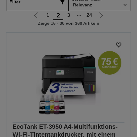
Filter
2
1
3
⋯
24
Zur
Zur
Zeige 16 - 30 von 360 Artikeln
vorherigen
nächsten
Seite
Seite
EcoTank ET-3950 A4-Multifunktions-
Wi-Fi-Tintentankdrucker, mit einem