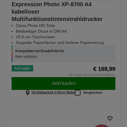
Expression Photo XP-8700 A4
kabelloser
Multifunktionstintenstrahldrucker
Claria Photo HD-Tinte
Beidseitiger Druck in DIN A4
10,9-cm-Touchscreen
Doppelte Papierfächer und hinterer Papiereinzug
Kompatibel mit ReadyPrint Go
Mehr erfahren
€ 169,99
Auf Lager
inkl. MwSt. (€ 141,66 ohne MwSt.)
Jetzt kaufen
Verfügbarkeit in Ihrer Nähe
Vergleichen