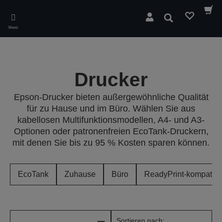
Skip
to
Suchen
main
Menü
content
Drucker
Epson-Drucker bieten außergewöhnliche Qualität
für zu Hause und im Büro. Wählen Sie aus
kabellosen Multifunktionsmodellen, A4- und A3-
Optionen oder patronenfreien EcoTank-Druckern,
mit denen Sie bis zu 95 % Kosten sparen können.
EcoTank
Zuhause
Büro
ReadyPrint-kompatibe
Sortieren nach: